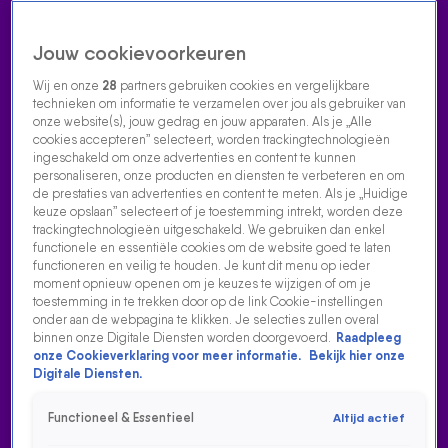
Jouw cookievoorkeuren
Wij en onze
28
partners gebruiken cookies en vergelijkbare
technieken om informatie te verzamelen over jou als gebruiker van
onze website(s), jouw gedrag en jouw apparaten. Als je „Alle
cookies accepteren” selecteert, worden trackingtechnologieën
Home
Acties
Radio luisteren
538 dj's
Shows
Muziek
Evenementen
ingeschakeld om onze advertenties en content te kunnen
VOLG RADIO 538
personaliseren, onze producten en diensten te verbeteren en om
de prestaties van advertenties en content te meten. Als je „Huidige
keuze opslaan” selecteert of je toestemming intrekt, worden deze
trackingtechnologieën uitgeschakeld. We gebruiken dan enkel
Zoeken
functionele en essentiële cookies om de website goed te laten
functioneren en veilig te houden. Je kunt dit menu op ieder
moment opnieuw openen om je keuzes te wijzigen of om je
toestemming in te trekken door op de link Cookie-instellingen
Home
Radio Luisteren
538 Gemist
Acties
Alle zenders
onder aan de webpagina te klikken. Je selecties zullen overal
binnen onze Digitale Diensten worden doorgevoerd.
Raadpleeg
onze Cookieverklaring voor meer informatie.
Bekijk hier onze
Digitale Diensten.
Functioneel & Essentieel
Altijd actief