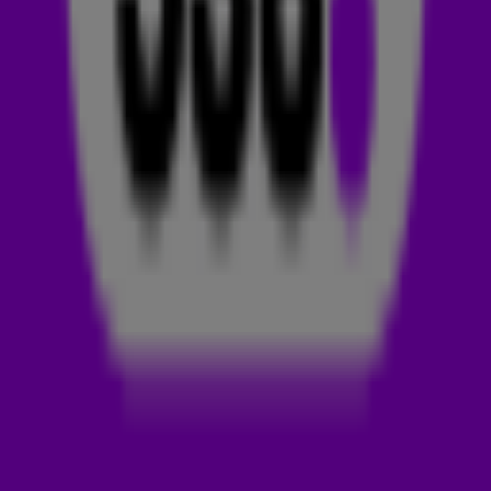
het niets zijn nieuwe track L’enfer, waarin hij zingt over
eenzaamheid en zijn suïcidale gedachtes.
RACINE CARRÉE
Stromae z’n carrière ging in 2013 voor de wind. Paul van Haver
(de echte naam van Stromae) bracht z’n album Racine Carrée
uit, met daarop hits als Papaoutai, Formidable en Tous Les
Mêmes. In Nederland werd dat het zesde bestverkochte
album van dat jaar, maar het succes kende z’n schaduwkant.
De zanger kreeg een burn-out en beleefde daarmee een
donkere periode. Stromae trok zich terug uit de samenleving
en liet tot vorig jaar niets meer van zich horen.
Toen
verscheen plotseling Santé
.
TELEVISIE-INTERVIEW
Zondagavond was Stromae te zien in het Franse
achtuurjournaal. Hij vertelde daar in een interview over zijn