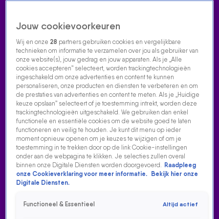
Jouw cookievoorkeuren
Wij en onze
28
partners gebruiken cookies en vergelijkbare
technieken om informatie te verzamelen over jou als gebruiker van
onze website(s), jouw gedrag en jouw apparaten. Als je „Alle
cookies accepteren” selecteert, worden trackingtechnologieën
Home
Acties
Radio luisteren
538 dj's
Shows
Muziek
Evenementen
ingeschakeld om onze advertenties en content te kunnen
VOLG RADIO 538
personaliseren, onze producten en diensten te verbeteren en om
de prestaties van advertenties en content te meten. Als je „Huidige
keuze opslaan” selecteert of je toestemming intrekt, worden deze
trackingtechnologieën uitgeschakeld. We gebruiken dan enkel
Zoeken
functionele en essentiële cookies om de website goed te laten
functioneren en veilig te houden. Je kunt dit menu op ieder
moment opnieuw openen om je keuzes te wijzigen of om je
toestemming in te trekken door op de link Cookie-instellingen
Home
Radio Luisteren
538 Gemist
Acties
Alle zenders
onder aan de webpagina te klikken. Je selecties zullen overal
binnen onze Digitale Diensten worden doorgevoerd.
Raadpleeg
onze Cookieverklaring voor meer informatie.
Bekijk hier onze
Digitale Diensten.
Functioneel & Essentieel
Altijd actief