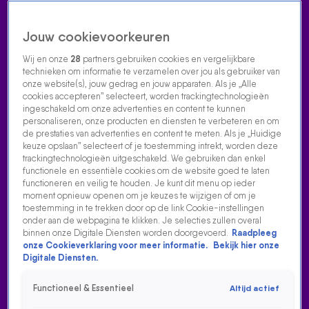
Jouw cookievoorkeuren
Wij en onze
28
partners gebruiken cookies en vergelijkbare
technieken om informatie te verzamelen over jou als gebruiker van
onze website(s), jouw gedrag en jouw apparaten. Als je „Alle
cookies accepteren” selecteert, worden trackingtechnologieën
Home
Acties
Radio luisteren
538 dj's
Shows
Muziek
Evenementen
ingeschakeld om onze advertenties en content te kunnen
VOLG RADIO 538
personaliseren, onze producten en diensten te verbeteren en om
de prestaties van advertenties en content te meten. Als je „Huidige
keuze opslaan” selecteert of je toestemming intrekt, worden deze
trackingtechnologieën uitgeschakeld. We gebruiken dan enkel
Zoeken
functionele en essentiële cookies om de website goed te laten
functioneren en veilig te houden. Je kunt dit menu op ieder
moment opnieuw openen om je keuzes te wijzigen of om je
toestemming in te trekken door op de link Cookie-instellingen
Home
Radio Luisteren
538 Gemist
Acties
Alle zenders
onder aan de webpagina te klikken. Je selecties zullen overal
binnen onze Digitale Diensten worden doorgevoerd.
Raadpleeg
onze Cookieverklaring voor meer informatie.
Bekijk hier onze
Digitale Diensten.
Functioneel & Essentieel
Altijd actief