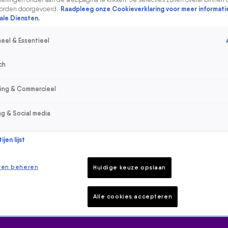
orden doorgevoerd.
Raadpleeg onze Cookieverklaring voor meer informati
ale Diensten.
eel & Essentieel
ch
sing & Commercieel
ng & Social media
jen lijst
ren beheren
Huidige keuze opslaan
Alle cookies accepteren