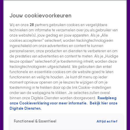
Jouw cookievoorkeuren
Wij en onze
28
partners gebruiken cookies en vergelijkbare
technieken om informatie te verzamelen over jou als gebruiker van
onze website(s), jouw gedrag en jouw apparaten. Als je „Alle
cookies accepteren” selecteert, worden trackingtechnologieën
Home
Acties
Radio luisteren
538 dj's
Shows
Muziek
Evenementen
ingeschakeld om onze advertenties en content te kunnen
VOLG RADIO 538
personaliseren, onze producten en diensten te verbeteren en om
de prestaties van advertenties en content te meten. Als je „Huidige
keuze opslaan” selecteert of je toestemming intrekt, worden deze
trackingtechnologieën uitgeschakeld. We gebruiken dan enkel
Zoeken
functionele en essentiële cookies om de website goed te laten
functioneren en veilig te houden. Je kunt dit menu op ieder
moment opnieuw openen om je keuzes te wijzigen of om je
toestemming in te trekken door op de link Cookie-instellingen
Home
Radio Luisteren
538 Gemist
Acties
Alle zenders
onder aan de webpagina te klikken. Je selecties zullen overal
binnen onze Digitale Diensten worden doorgevoerd.
Raadpleeg
onze Cookieverklaring voor meer informatie.
Bekijk hier onze
Digitale Diensten.
Functioneel & Essentieel
Altijd actief