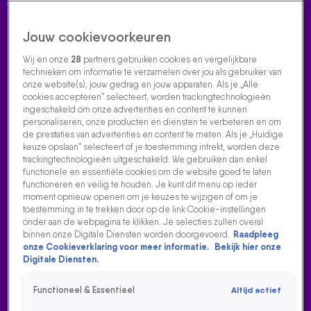
Jouw cookievoorkeuren
Wij en onze
28
partners gebruiken cookies en vergelijkbare
technieken om informatie te verzamelen over jou als gebruiker van
onze website(s), jouw gedrag en jouw apparaten. Als je „Alle
cookies accepteren” selecteert, worden trackingtechnologieën
Home
Acties
Radio luisteren
538 dj's
Shows
Muziek
Evenementen
ingeschakeld om onze advertenties en content te kunnen
VOLG RADIO 538
personaliseren, onze producten en diensten te verbeteren en om
de prestaties van advertenties en content te meten. Als je „Huidige
keuze opslaan” selecteert of je toestemming intrekt, worden deze
trackingtechnologieën uitgeschakeld. We gebruiken dan enkel
Zoeken
functionele en essentiële cookies om de website goed te laten
functioneren en veilig te houden. Je kunt dit menu op ieder
moment opnieuw openen om je keuzes te wijzigen of om je
toestemming in te trekken door op de link Cookie-instellingen
Home
Radio Luisteren
538 Gemist
Acties
Alle zenders
onder aan de webpagina te klikken. Je selecties zullen overal
binnen onze Digitale Diensten worden doorgevoerd.
Raadpleeg
onze Cookieverklaring voor meer informatie.
Bekijk hier onze
Digitale Diensten.
Functioneel & Essentieel
Altijd actief