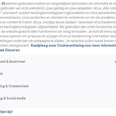
e
28
partners gebruiken cookies en vergelijkbare technieken om informatie te 
s gebruiker van onze website(s), jouw gedrag en jouw apparaten. Als je „Alle coo
” selecteert, worden trackingtechnologieën ingeschakeld om onze advertenties
personaliseren, onze producten en diensten te verbeteren en om de prestaties
s en content te meten. Als je „Huidige keuze opslaan” selecteert of je toestemmi
e trackingtechnologieën uitgeschakeld. We gebruiken dan enkel functionele e
de website goed te laten functioneren en veilig te houden. Je kunt dit menu o
ieuw openen om je keuzes te wijzigen of om je toestemming in te trekken door
ellingen onder aan de webpagina te klikken. Je selecties zullen overal binnen 
orden doorgevoerd.
Raadpleeg onze Cookieverklaring voor meer informati
ale Diensten.
eel & Essentieel
ch
sing & Commercieel
ng & Social media
jen lijst