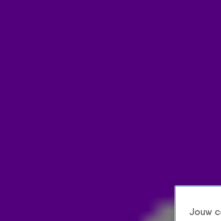
Home
Acties
Radio luisteren
538 dj's
Shows
Muziek
Evenementen
VOLG RADIO 538
Zoeken
Home
Radio Luisteren
538 Gemist
Acties
Alle zenders
Jouw c