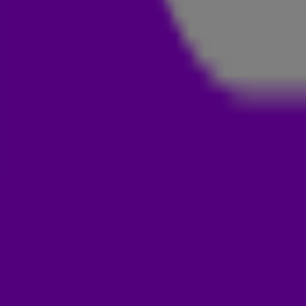
Justé, Jaxstyle, Jon – TurnThe Lights Off (Afrojack Remix)
Benny Benassi & Dualite – California Dreamin
Disco Lines & Maesic ft Mason & Princess Superstar – Puh It
Prospa – Dreams
Green Velvet & Meduza, Genesi & Essentia – La La Land
Robin Schulz xMarten Horger – Arizona
Siege & David LeSal – Burn Down the House
Mitch de Klein & Zashanell – Arms Wide Open
DJ Bountyhunter – Woops (Dimitri Vegas & Junkie Kid Remix)
Fatboy Slim & Riva Starr & Beardy Man – Eat Sleep Rave Repe