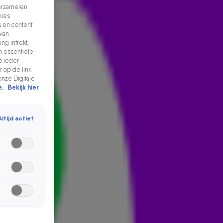
verzamelen
kies
 en content
 van
ng intrekt,
n essentiële
p ieder
 op de link
onze Digitale
e.
Bekijk hier
Altijd actief