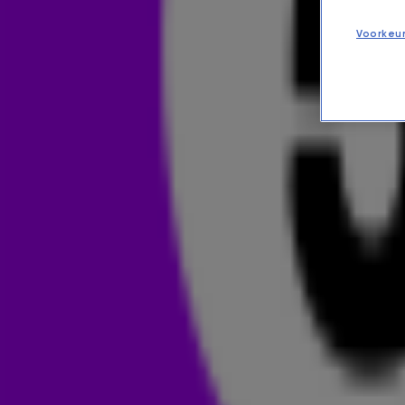
Voorkeu
PLAYLIST 13-06-2026
NIEUWS
11 juni 2026, 08:52
Bekijk de playlist van 538 Dance Department.
21:00 - 22:00