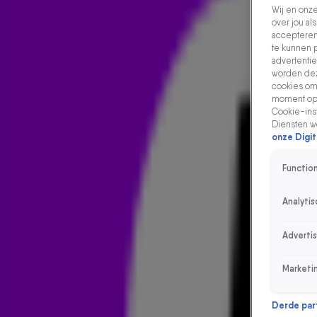
Wij en onz
over jou al
accepteren
te kunnen 
advertentie
worden dez
cookies om 
moment opn
Cookie-inst
Diensten w
onze Digit
Function
Analytis
Adverti
Marketi
Derde parti