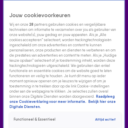
Jouw cookievoorkeuren
Wij en onze
28
partners gebruiken cookies en vergelijkbare
technieken om informatie te verzamelen over jou als gebruiker van
onze website(s), jouw gedrag en jouw apparaten. Als je „Alle
cookies accepteren” selecteert, worden trackingtechnologieën
Home
Acties
Radio luisteren
538 dj's
Shows
Muziek
Evenementen
ingeschakeld om onze advertenties en content te kunnen
VOLG RADIO 538
personaliseren, onze producten en diensten te verbeteren en om
de prestaties van advertenties en content te meten. Als je „Huidige
keuze opslaan” selecteert of je toestemming intrekt, worden deze
trackingtechnologieën uitgeschakeld. We gebruiken dan enkel
Zoeken
functionele en essentiële cookies om de website goed te laten
functioneren en veilig te houden. Je kunt dit menu op ieder
moment opnieuw openen om je keuzes te wijzigen of om je
toestemming in te trekken door op de link Cookie-instellingen
Home
Radio Luisteren
538 Gemist
Acties
Alle zenders
onder aan de webpagina te klikken. Je selecties zullen overal
binnen onze Digitale Diensten worden doorgevoerd.
Raadpleeg
onze Cookieverklaring voor meer informatie.
Bekijk hier onze
Digitale Diensten.
Functioneel & Essentieel
Altijd actief