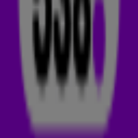
Nu Aspect – Mind Illusion
GORDO & Renier Zonneveld – Loco Loco
Adam Beyer & GENESI & Aya Anne – DNA
Camelphat & Rafael Cerato, Mike Trix – Miami Bass
Piem & SLM – Activated
KREAM – The Answer
MORTEN & Prophecy – Suelta
Smokin’ Beats Warpfit ft Lyn Eden – Dreams
Jackyboom – Space Funk
Milky Mall Grab – Just The Way You Are
BURNR – Rockin’ Steady