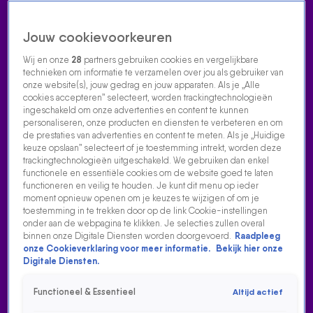
Jouw cookievoorkeuren
Wij en onze
28
partners gebruiken cookies en vergelijkbare
technieken om informatie te verzamelen over jou als gebruiker van
onze website(s), jouw gedrag en jouw apparaten. Als je „Alle
cookies accepteren” selecteert, worden trackingtechnologieën
Home
Acties
Radio luisteren
538 dj's
Shows
Muziek
Evenementen
ingeschakeld om onze advertenties en content te kunnen
VOLG RADIO 538
personaliseren, onze producten en diensten te verbeteren en om
de prestaties van advertenties en content te meten. Als je „Huidige
keuze opslaan” selecteert of je toestemming intrekt, worden deze
trackingtechnologieën uitgeschakeld. We gebruiken dan enkel
Zoeken
functionele en essentiële cookies om de website goed te laten
functioneren en veilig te houden. Je kunt dit menu op ieder
moment opnieuw openen om je keuzes te wijzigen of om je
toestemming in te trekken door op de link Cookie-instellingen
Home
Radio Luisteren
538 Gemist
Acties
Alle zenders
onder aan de webpagina te klikken. Je selecties zullen overal
binnen onze Digitale Diensten worden doorgevoerd.
Raadpleeg
onze Cookieverklaring voor meer informatie.
Bekijk hier onze
Digitale Diensten.
Functioneel & Essentieel
Altijd actief