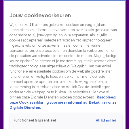
Jouw cookievoorkeuren
Wij en onze
28
partners gebruiken cookies en vergelijkbare
technieken om informatie te verzamelen over jou als gebruiker van
onze website(s), jouw gedrag en jouw apparaten. Als je „Alle
cookies accepteren” selecteert, worden trackingtechnologieën
Home
Acties
Radio luisteren
538 dj's
Shows
Muziek
Evenementen
ingeschakeld om onze advertenties en content te kunnen
VOLG RADIO 538
personaliseren, onze producten en diensten te verbeteren en om
de prestaties van advertenties en content te meten. Als je „Huidige
keuze opslaan” selecteert of je toestemming intrekt, worden deze
trackingtechnologieën uitgeschakeld. We gebruiken dan enkel
Zoeken
functionele en essentiële cookies om de website goed te laten
functioneren en veilig te houden. Je kunt dit menu op ieder
moment opnieuw openen om je keuzes te wijzigen of om je
toestemming in te trekken door op de link Cookie-instellingen
Home
Radio Luisteren
538 Gemist
Acties
Alle zenders
onder aan de webpagina te klikken. Je selecties zullen overal
binnen onze Digitale Diensten worden doorgevoerd.
Raadpleeg
onze Cookieverklaring voor meer informatie.
Bekijk hier onze
Digitale Diensten.
Functioneel & Essentieel
Altijd actief