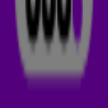
Swedish House Mafia & Alicia Keys – Finally
Matroda x Martin Ikin – 4U
Raffa Guido – Famax (Franky Rizardo Remix)
Armin van Buuren ft Louis III – Part Of Me
Alex Wann x Route 94 x Jes Glynne – My Love
Massih & Adam Port ft Ninae – All I Got
Vintage Culture – Pleasure Chasers (Joris Voorn Remix)
Riordan – As The Beat Goes Onnn
Deadmau5 – Strobe (Layton Giordani Remix)
Tim Cullen – Here We Go
Morten x Artbat ft Sohn – Hollow