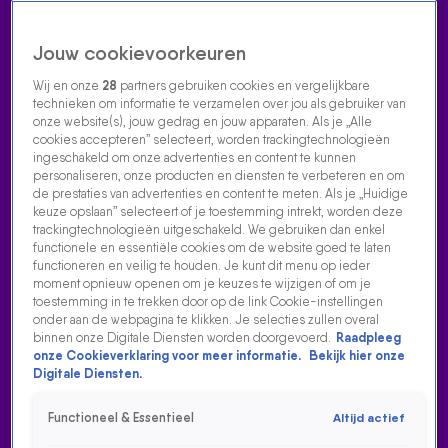
Jouw cookievoorkeuren
Wij en onze
28
partners gebruiken cookies en vergelijkbare
technieken om informatie te verzamelen over jou als gebruiker van
onze website(s), jouw gedrag en jouw apparaten. Als je „Alle
cookies accepteren” selecteert, worden trackingtechnologieën
Home
Acties
Radio luisteren
538 dj's
Shows
Muziek
Evenementen
ingeschakeld om onze advertenties en content te kunnen
VOLG RADIO 538
personaliseren, onze producten en diensten te verbeteren en om
de prestaties van advertenties en content te meten. Als je „Huidige
keuze opslaan” selecteert of je toestemming intrekt, worden deze
trackingtechnologieën uitgeschakeld. We gebruiken dan enkel
Zoeken
functionele en essentiële cookies om de website goed te laten
functioneren en veilig te houden. Je kunt dit menu op ieder
moment opnieuw openen om je keuzes te wijzigen of om je
toestemming in te trekken door op de link Cookie-instellingen
Home
Radio Luisteren
538 Gemist
Acties
Alle zenders
onder aan de webpagina te klikken. Je selecties zullen overal
binnen onze Digitale Diensten worden doorgevoerd.
Raadpleeg
onze Cookieverklaring voor meer informatie.
Bekijk hier onze
Digitale Diensten.
Functioneel & Essentieel
Altijd actief