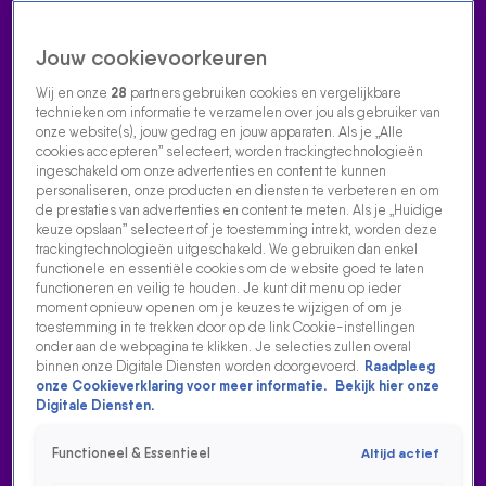
Jouw cookievoorkeuren
Wij en onze
28
partners gebruiken cookies en vergelijkbare
technieken om informatie te verzamelen over jou als gebruiker van
onze website(s), jouw gedrag en jouw apparaten. Als je „Alle
cookies accepteren” selecteert, worden trackingtechnologieën
Home
Acties
Radio luisteren
538 dj's
Shows
Muziek
Evenementen
ingeschakeld om onze advertenties en content te kunnen
VOLG RADIO 538
personaliseren, onze producten en diensten te verbeteren en om
de prestaties van advertenties en content te meten. Als je „Huidige
keuze opslaan” selecteert of je toestemming intrekt, worden deze
trackingtechnologieën uitgeschakeld. We gebruiken dan enkel
Zoeken
functionele en essentiële cookies om de website goed te laten
functioneren en veilig te houden. Je kunt dit menu op ieder
moment opnieuw openen om je keuzes te wijzigen of om je
toestemming in te trekken door op de link Cookie-instellingen
Home
Radio Luisteren
538 Gemist
Acties
Alle zenders
onder aan de webpagina te klikken. Je selecties zullen overal
binnen onze Digitale Diensten worden doorgevoerd.
Raadpleeg
onze Cookieverklaring voor meer informatie.
Bekijk hier onze
Digitale Diensten.
Functioneel & Essentieel
Altijd actief