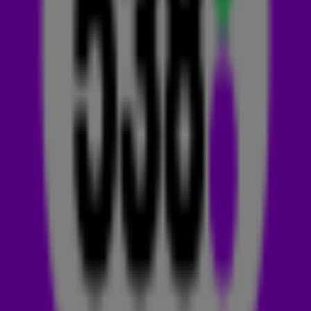
John Summit & Hayla - Where You Are
Meduza ft Poppy Baskcomb - Upside Down
Tiesto - All Nighter
Smack KDH ft SGNLS - With You
Jude & Frank, Starwoodz, Klayers - Heads Will Roll
Armin van Buuren & Punctual ft Alike - On & On
James Hype - Ferrari (Oliver Heldens Remix)
D.O.D. - So Much In Love
Calvin Harris & Ellie Goulding - Miracle (Hardwell Remix)
Lucas & Steve, Yves V ft Xoro - After Midnight (Tribute Remix)
Love Harder ft Norma Jean Martine - Sad But Its True