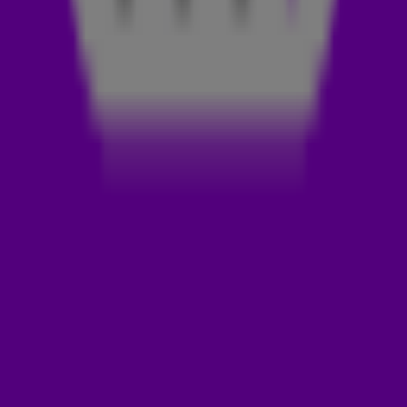
Showtek - Happy
Estiva & Jes Ball - Carnal Emotion
22:00 - 23:00
Jamie Jones - Lose My Mind
Jimi Jules - My City’s On Fire (Tiesto Remix)
Alok & Solar - Over Again
Fred Again.. x Skrillex x Four Tet - Baby Again
Avicii - Wake Me Up (AVicii Speed Remix)
Breathe Caroline - Sick
Airwolf Paradise ft Paul Johnson - Only Man
Purple Disco Machine - Substitution