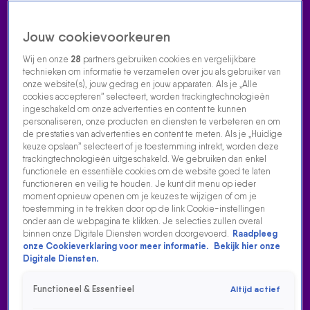
Jouw cookievoorkeuren
Wij en onze
28
partners gebruiken cookies en vergelijkbare
technieken om informatie te verzamelen over jou als gebruiker van
onze website(s), jouw gedrag en jouw apparaten. Als je „Alle
cookies accepteren” selecteert, worden trackingtechnologieën
Home
Acties
Radio luisteren
538 dj's
Shows
Muziek
Evenementen
ingeschakeld om onze advertenties en content te kunnen
VOLG RADIO 538
personaliseren, onze producten en diensten te verbeteren en om
de prestaties van advertenties en content te meten. Als je „Huidige
keuze opslaan” selecteert of je toestemming intrekt, worden deze
trackingtechnologieën uitgeschakeld. We gebruiken dan enkel
Zoeken
functionele en essentiële cookies om de website goed te laten
functioneren en veilig te houden. Je kunt dit menu op ieder
moment opnieuw openen om je keuzes te wijzigen of om je
toestemming in te trekken door op de link Cookie-instellingen
Home
Radio Luisteren
538 Gemist
Acties
Alle zenders
onder aan de webpagina te klikken. Je selecties zullen overal
binnen onze Digitale Diensten worden doorgevoerd.
Raadpleeg
onze Cookieverklaring voor meer informatie.
Bekijk hier onze
Digitale Diensten.
Functioneel & Essentieel
Altijd actief