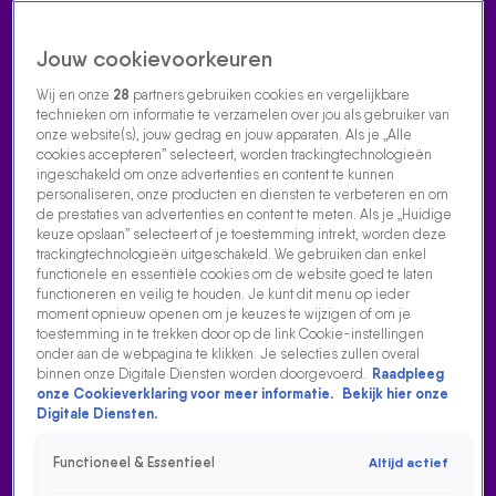
Jouw cookievoorkeuren
Wij en onze
28
partners gebruiken cookies en vergelijkbare
technieken om informatie te verzamelen over jou als gebruiker van
onze website(s), jouw gedrag en jouw apparaten. Als je „Alle
cookies accepteren” selecteert, worden trackingtechnologieën
Home
Acties
Radio luisteren
538 dj's
Shows
Muziek
Evenementen
ingeschakeld om onze advertenties en content te kunnen
VOLG RADIO 538
personaliseren, onze producten en diensten te verbeteren en om
de prestaties van advertenties en content te meten. Als je „Huidige
keuze opslaan” selecteert of je toestemming intrekt, worden deze
trackingtechnologieën uitgeschakeld. We gebruiken dan enkel
Zoeken
functionele en essentiële cookies om de website goed te laten
functioneren en veilig te houden. Je kunt dit menu op ieder
moment opnieuw openen om je keuzes te wijzigen of om je
toestemming in te trekken door op de link Cookie-instellingen
Home
Radio Luisteren
538 Gemist
Acties
Alle zenders
onder aan de webpagina te klikken. Je selecties zullen overal
binnen onze Digitale Diensten worden doorgevoerd.
Raadpleeg
onze Cookieverklaring voor meer informatie.
Bekijk hier onze
Digitale Diensten.
Functioneel & Essentieel
Altijd actief