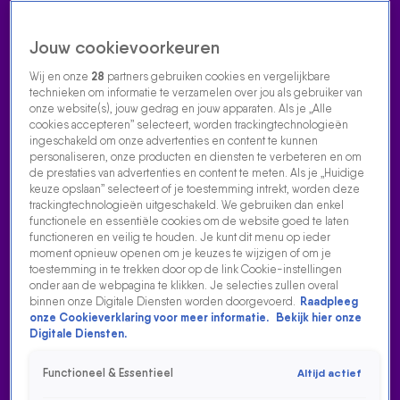
Jouw cookievoorkeuren
Wij en onze
28
partners gebruiken cookies en vergelijkbare
technieken om informatie te verzamelen over jou als gebruiker van
onze website(s), jouw gedrag en jouw apparaten. Als je „Alle
cookies accepteren” selecteert, worden trackingtechnologieën
Home
Acties
Radio luisteren
538 dj's
Shows
Muziek
Evenementen
ingeschakeld om onze advertenties en content te kunnen
VOLG RADIO 538
personaliseren, onze producten en diensten te verbeteren en om
de prestaties van advertenties en content te meten. Als je „Huidige
keuze opslaan” selecteert of je toestemming intrekt, worden deze
trackingtechnologieën uitgeschakeld. We gebruiken dan enkel
Zoeken
functionele en essentiële cookies om de website goed te laten
functioneren en veilig te houden. Je kunt dit menu op ieder
moment opnieuw openen om je keuzes te wijzigen of om je
toestemming in te trekken door op de link Cookie-instellingen
Home
Radio Luisteren
538 Gemist
Acties
Alle zenders
onder aan de webpagina te klikken. Je selecties zullen overal
binnen onze Digitale Diensten worden doorgevoerd.
Raadpleeg
onze Cookieverklaring voor meer informatie.
Bekijk hier onze
Digitale Diensten.
Functioneel & Essentieel
Altijd actief