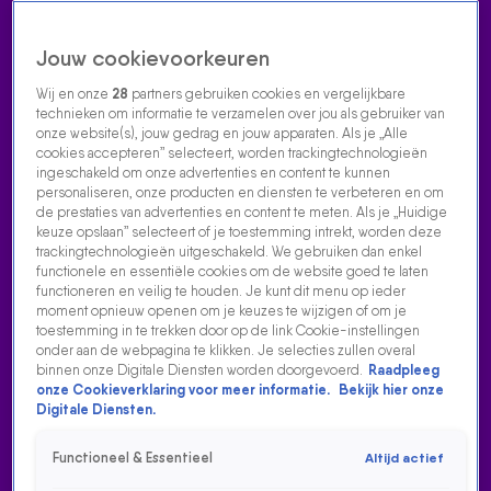
Jouw cookievoorkeuren
Wij en onze
28
partners gebruiken cookies en vergelijkbare
technieken om informatie te verzamelen over jou als gebruiker van
onze website(s), jouw gedrag en jouw apparaten. Als je „Alle
cookies accepteren” selecteert, worden trackingtechnologieën
Home
Acties
Radio luisteren
538 dj's
Shows
Muziek
Evenementen
ingeschakeld om onze advertenties en content te kunnen
VOLG RADIO 538
personaliseren, onze producten en diensten te verbeteren en om
de prestaties van advertenties en content te meten. Als je „Huidige
keuze opslaan” selecteert of je toestemming intrekt, worden deze
trackingtechnologieën uitgeschakeld. We gebruiken dan enkel
Zoeken
functionele en essentiële cookies om de website goed te laten
functioneren en veilig te houden. Je kunt dit menu op ieder
moment opnieuw openen om je keuzes te wijzigen of om je
toestemming in te trekken door op de link Cookie-instellingen
Home
Radio Luisteren
538 Gemist
Acties
Alle zenders
onder aan de webpagina te klikken. Je selecties zullen overal
binnen onze Digitale Diensten worden doorgevoerd.
Raadpleeg
onze Cookieverklaring voor meer informatie.
Bekijk hier onze
Digitale Diensten.
Functioneel & Essentieel
Altijd actief