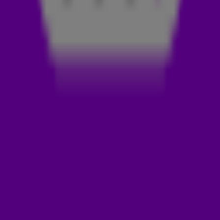
AUTOFLOWER – Friends With Benefits
Storm x Juliet Fox – Time To Burn
22:00 - 23:00
Kaskade & CID ft Anabel Englund – Vision Blurred
Tennake – Positive Energy
Riva Starr, Deetron ft Elja – Save Me no More
Alcatraz – Give Me Luv (Jerome Isma-Ae Remix)
David Guetta, Kiko, Olivier Giacomotto – Prayer
WORLD WIDE WARNING: Layton Giordani & Camden Cox –
Destiny
Laidback Luke, Ownboss & Kapuzen – TikTak
Dennis Quin – The Mindshaker