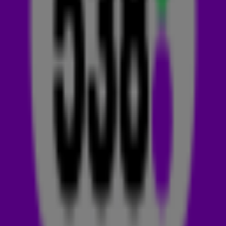
ESSE – Make My Day
Oliver Heldens – Run
Taylor Swift – Opalite (Chris Lake Remix)
Tiesto & Brieanna Grace – Beautiful Places
Gordo & Reinier Zonneveld – Loco Loco
Mau P - Neck
PNAU & Meduza – Rollin
MORTEN – Rotation
Dannic – Tombo 2026
Lucas & Steve – What About Now
Joris Voorn x Ferry Corsten x Moonman – Don’t Be Afraid