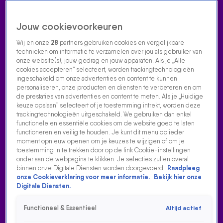
Jouw cookievoorkeuren
Wij en onze
28
partners gebruiken cookies en vergelijkbare
technieken om informatie te verzamelen over jou als gebruiker van
onze website(s), jouw gedrag en jouw apparaten. Als je „Alle
cookies accepteren” selecteert, worden trackingtechnologieën
Home
Acties
Radio luisteren
538 dj's
Shows
Muziek
Evenementen
ingeschakeld om onze advertenties en content te kunnen
VOLG RADIO 538
personaliseren, onze producten en diensten te verbeteren en om
de prestaties van advertenties en content te meten. Als je „Huidige
keuze opslaan” selecteert of je toestemming intrekt, worden deze
trackingtechnologieën uitgeschakeld. We gebruiken dan enkel
Zoeken
functionele en essentiële cookies om de website goed te laten
functioneren en veilig te houden. Je kunt dit menu op ieder
moment opnieuw openen om je keuzes te wijzigen of om je
toestemming in te trekken door op de link Cookie-instellingen
Home
Radio Luisteren
538 Gemist
Acties
Alle zenders
onder aan de webpagina te klikken. Je selecties zullen overal
binnen onze Digitale Diensten worden doorgevoerd.
Raadpleeg
onze Cookieverklaring voor meer informatie.
Bekijk hier onze
Digitale Diensten.
Functioneel & Essentieel
Altijd actief