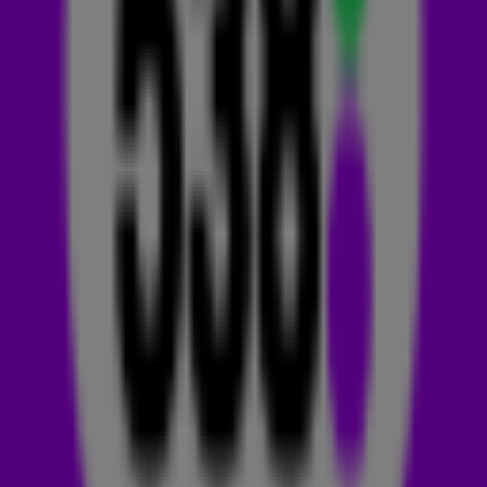
John Summit & VLTRA - Legacy
Sia - Gimme Love (Armin van Buuren Club mix)
Bhasjar & Jaded ft The Vic - When I See It
James Hype & Kim Petras - Drums
Mau P - Dress Code
DJ Seinfeld x Confidence Man - Now U Do
Swedish House Mafia - Ray Of Solar (Tiesto Remix)
Armin van Buuren & Xoro ft Yola Recoba - God Is In The
Soundwaves
Charlotte de Witte - Pria
Binary Finary - 1998 (Victor Ruiz Remix)