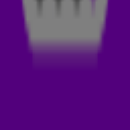
Alok, Bruno Martini & Zeeba - Hear Me Now (Alok Remix)
Dave Winnel - Mind Control
Joris Voorn ft Nathan Nicholson - You & I
22:00 - 23:00
Smokey Bubblin B - Suzanne’s Groove
Hannah Wants & Jem Cooke - Calling
Flashmob - My Body
KREAM - The Switch
Parisi ft Jelani Blackman - Tease
Tiesto, Tears For Fears, Niiko x Swae, Gudfella - Rule The
World (Everybody)
Jean-Michel JArre x Armin van Buuren - Epica