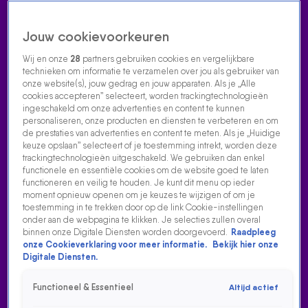
Jouw cookievoorkeuren
Wij en onze
28
partners gebruiken cookies en vergelijkbare
technieken om informatie te verzamelen over jou als gebruiker van
onze website(s), jouw gedrag en jouw apparaten. Als je „Alle
cookies accepteren” selecteert, worden trackingtechnologieën
Home
Acties
Radio luisteren
538 dj's
Shows
Muziek
Evenementen
ingeschakeld om onze advertenties en content te kunnen
VOLG RADIO 538
personaliseren, onze producten en diensten te verbeteren en om
de prestaties van advertenties en content te meten. Als je „Huidige
keuze opslaan” selecteert of je toestemming intrekt, worden deze
trackingtechnologieën uitgeschakeld. We gebruiken dan enkel
Zoeken
functionele en essentiële cookies om de website goed te laten
functioneren en veilig te houden. Je kunt dit menu op ieder
moment opnieuw openen om je keuzes te wijzigen of om je
toestemming in te trekken door op de link Cookie-instellingen
Home
Radio Luisteren
538 Gemist
Acties
Alle zenders
onder aan de webpagina te klikken. Je selecties zullen overal
binnen onze Digitale Diensten worden doorgevoerd.
Raadpleeg
onze Cookieverklaring voor meer informatie.
Bekijk hier onze
Digitale Diensten.
Functioneel & Essentieel
Altijd actief