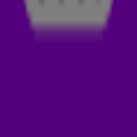
housetrack Free Your Mind van Prospa en Cloonee.
PROSPA & CLOONEE
Harvey Blumler en Gosha Smith, beter bekend als het Britse
producerduo Prospa, behaalden rond 2018 hun eerste
bekendheid. Ze focussen zich op house en techno en weten
maar al te goed hoe je een knallende plaat produceert. En
ook Cloonee, een Britse dj en producer, heeft daar ervaring
mee. In deze samenwerking laten beide artiesten zich van
hun beste kant horen. Een heerlijke zomerse plaat die
meteen blijft hangen. Heb jij ‘m al gehoord? Check Free Your
Mind nu hieronder!
Door
Redactie Radio 538
LEES OOK
DE DANCE SMASH VAN DEZE WEEK IS SORRY
PAPI VAN TOPIC & BECKY G