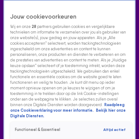
Jouw cookievoorkeuren
Wij en onze
28
partners gebruiken cookies en vergelijkbare
technieken om informatie te verzamelen over jou als gebruiker van
onze website(s), jouw gedrag en jouw apparaten. Als je „Alle
cookies accepteren” selecteert, worden trackingtechnologieën
Home
Acties
Radio luisteren
538 dj's
Shows
Muziek
Evenementen
ingeschakeld om onze advertenties en content te kunnen
VOLG RADIO 538
personaliseren, onze producten en diensten te verbeteren en om
de prestaties van advertenties en content te meten. Als je „Huidige
keuze opslaan” selecteert of je toestemming intrekt, worden deze
trackingtechnologieën uitgeschakeld. We gebruiken dan enkel
Zoeken
functionele en essentiële cookies om de website goed te laten
functioneren en veilig te houden. Je kunt dit menu op ieder
moment opnieuw openen om je keuzes te wijzigen of om je
toestemming in te trekken door op de link Cookie-instellingen
Home
Radio Luisteren
538 Gemist
Acties
Alle zenders
onder aan de webpagina te klikken. Je selecties zullen overal
binnen onze Digitale Diensten worden doorgevoerd.
Raadpleeg
onze Cookieverklaring voor meer informatie.
Bekijk hier onze
Digitale Diensten.
Functioneel & Essentieel
Altijd actief