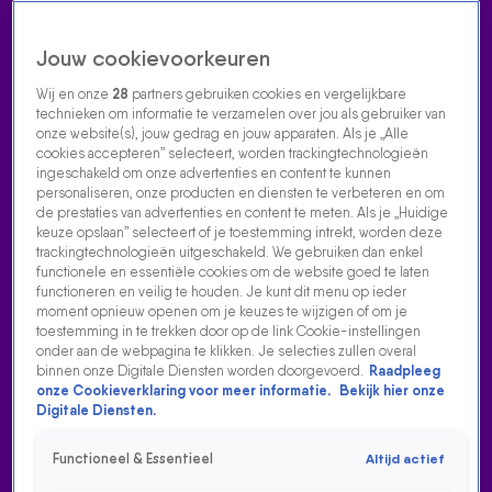
Jouw cookievoorkeuren
Wij en onze
28
partners gebruiken cookies en vergelijkbare
technieken om informatie te verzamelen over jou als gebruiker van
onze website(s), jouw gedrag en jouw apparaten. Als je „Alle
cookies accepteren” selecteert, worden trackingtechnologieën
Home
Acties
Radio luisteren
538 dj's
Shows
Muziek
Evenementen
ingeschakeld om onze advertenties en content te kunnen
VOLG RADIO 538
personaliseren, onze producten en diensten te verbeteren en om
de prestaties van advertenties en content te meten. Als je „Huidige
keuze opslaan” selecteert of je toestemming intrekt, worden deze
trackingtechnologieën uitgeschakeld. We gebruiken dan enkel
Zoeken
functionele en essentiële cookies om de website goed te laten
functioneren en veilig te houden. Je kunt dit menu op ieder
moment opnieuw openen om je keuzes te wijzigen of om je
toestemming in te trekken door op de link Cookie-instellingen
Home
Radio Luisteren
538 Gemist
Acties
Alle zenders
onder aan de webpagina te klikken. Je selecties zullen overal
binnen onze Digitale Diensten worden doorgevoerd.
Raadpleeg
onze Cookieverklaring voor meer informatie.
Bekijk hier onze
Digitale Diensten.
Functioneel & Essentieel
Altijd actief