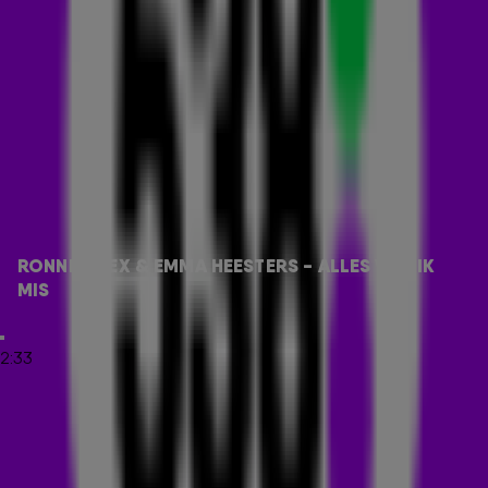
een nummer dat je meteen wil delen met je vrienden. Deze
week: Ronnie Flex, Emma Heesters en Kris Kross Amsterdam
met Alles Wat Ik Mis, live op 538!
Ronnie en Emma hebben het eindelijk gedaan! Vorige week
Alles Wat Ik
vrijdag dropten ze hun allereerste samenwerking
Mis.
Sindsdien gaan ze viral op YouTube en zijn ze hard op
weg omhoog te klimmen in de
538 TOP 50!
🚀
Dinsdag kwamen de twee langs in
De 538 Ochtendshow
om
de romantische track voor de állereerste keer live te doen.
RONNIE FLEX & EMMA HEESTERS - ALLES WAT IK 
Check het optreden hieronder:
MIS
DROP DIS???
2:33
Vorige maand postte influencer Gio Latooy een video met
zijn vriendin op zijn Instagram waarop je een kort stukje van
Alles Wat Ik Mis hoorde. In de reacties werd druk
gespeculeerd over het nummer, want niemand kende het
nog. Ronnie deelde de video vervolgens en vroeg aan zijn