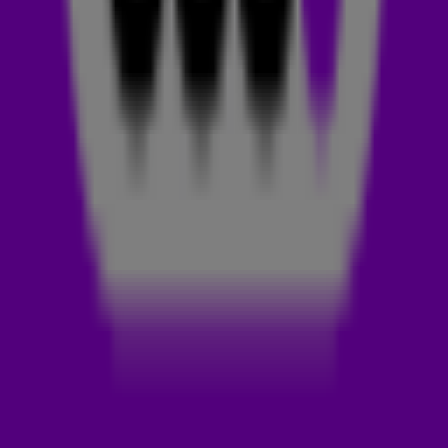
volgers of hij de track moest droppen. Nou, dat hoefde hij
niet twee keer te vragen natuurlijk. 😏🔥