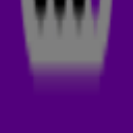
de Low and Slow-variant. De ‘gewone’ Snap is met meer dan
64 miljoen (!) streams verreweg het meest populair.
Het is trouwens niet de eerste keer dat een nummer pas ná
het Songfestival nog een hit wordt. Zo scoorde de Duitse
Michael Schulte, die in 2018 vierde werd, ook pas later een hit
met
You Let Me Walk Alone
.
WIE IS ROSA LINN?
De 22-jarige Roza Kostandyan, zoals Rosa Linn echt heet,
werd bekend toen ze dit jaar voor Armenië meedeed aan
het Eurovisiesongfestival in Turijn. Helaas moest de zangeres
toen genoegen nemen met plek twintig. Een slecht resultaat
betekende gelukkig geen einde voor haar carrière, want op
dit moment is ze niet weg te denken uit de hit- en virallijsten.
Zelf moet de zangeres ook nog wennen aan al het succes.
‘Wie had dit gedacht…’, zette ze dinsdag op haar Instagram.
‘Kleine mensen uit kleine plaatsjes kunnen grootste dingen