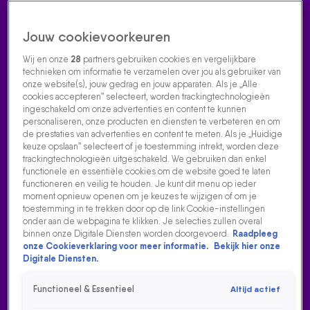
Jouw cookievoorkeuren
Wij en onze
28
partners gebruiken cookies en vergelijkbare
technieken om informatie te verzamelen over jou als gebruiker van
onze website(s), jouw gedrag en jouw apparaten. Als je „Alle
cookies accepteren” selecteert, worden trackingtechnologieën
Home
Acties
Radio luisteren
538 dj's
Shows
Muziek
Evenementen
ingeschakeld om onze advertenties en content te kunnen
VOLG RADIO 538
personaliseren, onze producten en diensten te verbeteren en om
de prestaties van advertenties en content te meten. Als je „Huidige
keuze opslaan” selecteert of je toestemming intrekt, worden deze
trackingtechnologieën uitgeschakeld. We gebruiken dan enkel
Zoeken
functionele en essentiële cookies om de website goed te laten
functioneren en veilig te houden. Je kunt dit menu op ieder
moment opnieuw openen om je keuzes te wijzigen of om je
toestemming in te trekken door op de link Cookie-instellingen
Home
Radio Luisteren
538 Gemist
Acties
Alle zenders
onder aan de webpagina te klikken. Je selecties zullen overal
binnen onze Digitale Diensten worden doorgevoerd.
Raadpleeg
onze Cookieverklaring voor meer informatie.
Bekijk hier onze
Digitale Diensten.
Functioneel & Essentieel
Altijd actief