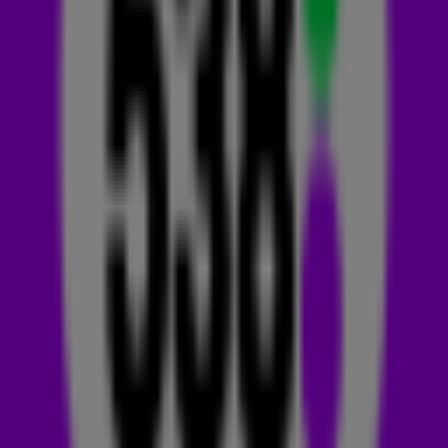
wereldhit zou scoren. Toch is het zo, want Snap gaat nu o-
ver-al viral en kwam afgelopen week als nieuwkomer binnen i
de
538 TOP 50
! 🚀
TIKTOK
Zoals we de laatste tijd
vaker zien
, is Snap vooral viral gegaan
door
TikTok.
Je hoort daar zelfs twee verschillende versies
voorbijkomen. De ‘normale’ versie en een meer up-tempo
variant. Die laatste versie hoorde Rosa Linn ook pas voor het
eerst toen anderen haar de sound doorstuurde, maar ze
vindt het geen probleem dat een bewerkte variant viral gaat.
'Ik had niet verwacht dat die versnelde versie zo populair zou
zijn. Maar ik denk dat het de plaat een zomerse vibe geeft,
waarbij mensen een nostalgisch gevoel krijgen. Ze delen
bijvoorbeeld beelden van een vakantie of het verhaal van hun
relatie bij het nummer',
laat ze weten aan Nu.nl.
Op Spotify staan zelfs vier verschillende versies van de
track. Zo heb je de High and Fast-versie, de Fargo Remix en