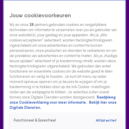
Jouw cookievoorkeuren
Wij en onze
28
partners gebruiken cookies en vergelijkbare
technieken om informatie te verzamelen over jou als gebruiker van
onze website(s), jouw gedrag en jouw apparaten. Als je „Alle
cookies accepteren” selecteert, worden trackingtechnologieën
Home
Acties
Radio luisteren
538 dj's
Shows
Muziek
Evenementen
ingeschakeld om onze advertenties en content te kunnen
VOLG RADIO 538
personaliseren, onze producten en diensten te verbeteren en om
de prestaties van advertenties en content te meten. Als je „Huidige
keuze opslaan” selecteert of je toestemming intrekt, worden deze
trackingtechnologieën uitgeschakeld. We gebruiken dan enkel
Zoeken
functionele en essentiële cookies om de website goed te laten
functioneren en veilig te houden. Je kunt dit menu op ieder
moment opnieuw openen om je keuzes te wijzigen of om je
toestemming in te trekken door op de link Cookie-instellingen
Home
Radio Luisteren
538 Gemist
Acties
Alle zenders
onder aan de webpagina te klikken. Je selecties zullen overal
binnen onze Digitale Diensten worden doorgevoerd.
Raadpleeg
onze Cookieverklaring voor meer informatie.
Bekijk hier onze
Digitale Diensten.
Functioneel & Essentieel
Altijd actief