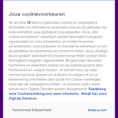
Jouw cookievoorkeuren
Wij en onze
28
partners gebruiken cookies en vergelijkbare
technieken om informatie te verzamelen over jou als gebruiker van
onze website(s), jouw gedrag en jouw apparaten. Als je „Alle
cookies accepteren” selecteert, worden trackingtechnologieën
Home
Acties
Radio luisteren
538 dj's
Shows
Muziek
Evenementen
ingeschakeld om onze advertenties en content te kunnen
VOLG RADIO 538
personaliseren, onze producten en diensten te verbeteren en om
de prestaties van advertenties en content te meten. Als je „Huidige
keuze opslaan” selecteert of je toestemming intrekt, worden deze
trackingtechnologieën uitgeschakeld. We gebruiken dan enkel
Zoeken
functionele en essentiële cookies om de website goed te laten
functioneren en veilig te houden. Je kunt dit menu op ieder
moment opnieuw openen om je keuzes te wijzigen of om je
toestemming in te trekken door op de link Cookie-instellingen
Home
Radio Luisteren
538 Gemist
Acties
Alle zenders
onder aan de webpagina te klikken. Je selecties zullen overal
binnen onze Digitale Diensten worden doorgevoerd.
Raadpleeg
onze Cookieverklaring voor meer informatie.
Bekijk hier onze
Digitale Diensten.
Functioneel & Essentieel
Altijd actief