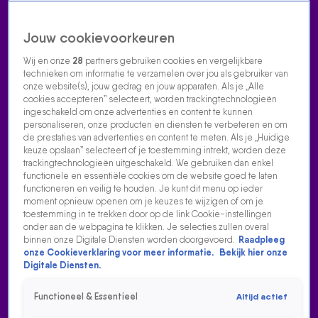
Jouw cookievoorkeuren
Wij en onze
28
partners gebruiken cookies en vergelijkbare
technieken om informatie te verzamelen over jou als gebruiker van
onze website(s), jouw gedrag en jouw apparaten. Als je „Alle
cookies accepteren” selecteert, worden trackingtechnologieën
Home
Acties
Radio luisteren
538 dj's
Shows
Muziek
Evenementen
ingeschakeld om onze advertenties en content te kunnen
VOLG RADIO 538
personaliseren, onze producten en diensten te verbeteren en om
de prestaties van advertenties en content te meten. Als je „Huidige
keuze opslaan” selecteert of je toestemming intrekt, worden deze
trackingtechnologieën uitgeschakeld. We gebruiken dan enkel
Zoeken
functionele en essentiële cookies om de website goed te laten
functioneren en veilig te houden. Je kunt dit menu op ieder
moment opnieuw openen om je keuzes te wijzigen of om je
toestemming in te trekken door op de link Cookie-instellingen
Home
Radio Luisteren
538 Gemist
Acties
Alle zenders
onder aan de webpagina te klikken. Je selecties zullen overal
binnen onze Digitale Diensten worden doorgevoerd.
Raadpleeg
onze Cookieverklaring voor meer informatie.
Bekijk hier onze
Digitale Diensten.
Functioneel & Essentieel
Altijd actief