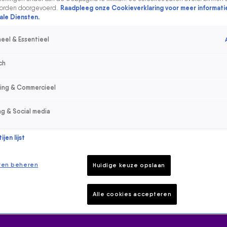
orden doorgevoerd.
Raadpleeg onze Cookieverklaring voor meer informati
ale Diensten.
eel & Essentieel
ch
sing & Commercieel
ng & Social media
jen lijst
ren beheren
Huidige keuze opslaan
Alle cookies accepteren