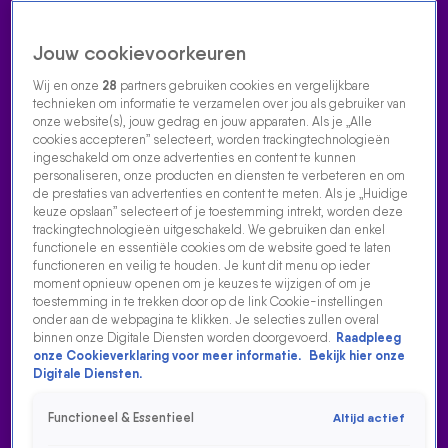
Jouw cookievoorkeuren
Wij en onze
28
partners gebruiken cookies en vergelijkbare
technieken om informatie te verzamelen over jou als gebruiker van
onze website(s), jouw gedrag en jouw apparaten. Als je „Alle
cookies accepteren” selecteert, worden trackingtechnologieën
Home
Acties
Radio luisteren
538 dj's
Shows
Muziek
Evenementen
ingeschakeld om onze advertenties en content te kunnen
VOLG RADIO 538
personaliseren, onze producten en diensten te verbeteren en om
de prestaties van advertenties en content te meten. Als je „Huidige
keuze opslaan” selecteert of je toestemming intrekt, worden deze
trackingtechnologieën uitgeschakeld. We gebruiken dan enkel
Zoeken
functionele en essentiële cookies om de website goed te laten
functioneren en veilig te houden. Je kunt dit menu op ieder
moment opnieuw openen om je keuzes te wijzigen of om je
toestemming in te trekken door op de link Cookie-instellingen
Home
Radio Luisteren
538 Gemist
Acties
Alle zenders
onder aan de webpagina te klikken. Je selecties zullen overal
binnen onze Digitale Diensten worden doorgevoerd.
Raadpleeg
onze Cookieverklaring voor meer informatie.
Bekijk hier onze
Digitale Diensten.
Functioneel & Essentieel
Altijd actief