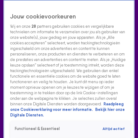
Jouw cookievoorkeuren
Wij en onze
28
partners gebruiken cookies en vergelijkbare
technieken om informatie te verzamelen over jou als gebruiker van
onze website(s), jouw gedrag en jouw apparaten. Als je „Alle
cookies accepteren” selecteert, worden trackingtechnologieën
Home
Acties
Radio luisteren
538 dj's
Shows
Muziek
Evenementen
ingeschakeld om onze advertenties en content te kunnen
VOLG RADIO 538
personaliseren, onze producten en diensten te verbeteren en om
de prestaties van advertenties en content te meten. Als je „Huidige
keuze opslaan” selecteert of je toestemming intrekt, worden deze
trackingtechnologieën uitgeschakeld. We gebruiken dan enkel
Zoeken
functionele en essentiële cookies om de website goed te laten
functioneren en veilig te houden. Je kunt dit menu op ieder
moment opnieuw openen om je keuzes te wijzigen of om je
toestemming in te trekken door op de link Cookie-instellingen
Home
Radio Luisteren
538 Gemist
Acties
Alle zenders
onder aan de webpagina te klikken. Je selecties zullen overal
binnen onze Digitale Diensten worden doorgevoerd.
Raadpleeg
onze Cookieverklaring voor meer informatie.
Bekijk hier onze
Digitale Diensten.
Functioneel & Essentieel
Altijd actief