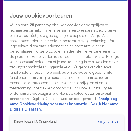
Jouw cookievoorkeuren
Wij en onze
28
partners gebruiken cookies en vergelijkbare
technieken om informatie te verzamelen over jou als gebruiker van
onze website(s), jouw gedrag en jouw apparaten. Als je „Alle
cookies accepteren” selecteert, worden trackingtechnologieën
Home
Acties
Radio luisteren
538 dj's
Shows
Muziek
Evenementen
ingeschakeld om onze advertenties en content te kunnen
VOLG RADIO 538
personaliseren, onze producten en diensten te verbeteren en om
de prestaties van advertenties en content te meten. Als je „Huidige
keuze opslaan” selecteert of je toestemming intrekt, worden deze
trackingtechnologieën uitgeschakeld. We gebruiken dan enkel
Zoeken
functionele en essentiële cookies om de website goed te laten
functioneren en veilig te houden. Je kunt dit menu op ieder
moment opnieuw openen om je keuzes te wijzigen of om je
toestemming in te trekken door op de link Cookie-instellingen
Home
Radio Luisteren
538 Gemist
Acties
Alle zenders
onder aan de webpagina te klikken. Je selecties zullen overal
binnen onze Digitale Diensten worden doorgevoerd.
Raadpleeg
onze Cookieverklaring voor meer informatie.
Bekijk hier onze
Digitale Diensten.
Functioneel & Essentieel
Altijd actief