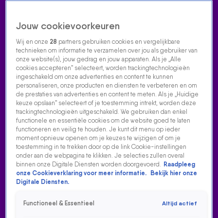
Jouw cookievoorkeuren
Wij en onze
28
partners gebruiken cookies en vergelijkbare
technieken om informatie te verzamelen over jou als gebruiker van
onze website(s), jouw gedrag en jouw apparaten. Als je „Alle
cookies accepteren” selecteert, worden trackingtechnologieën
Home
Acties
Radio luisteren
538 dj's
Shows
Muziek
Evenementen
ingeschakeld om onze advertenties en content te kunnen
VOLG RADIO 538
personaliseren, onze producten en diensten te verbeteren en om
de prestaties van advertenties en content te meten. Als je „Huidige
keuze opslaan” selecteert of je toestemming intrekt, worden deze
trackingtechnologieën uitgeschakeld. We gebruiken dan enkel
Zoeken
functionele en essentiële cookies om de website goed te laten
functioneren en veilig te houden. Je kunt dit menu op ieder
moment opnieuw openen om je keuzes te wijzigen of om je
toestemming in te trekken door op de link Cookie-instellingen
Home
Radio Luisteren
538 Gemist
Acties
Alle zenders
onder aan de webpagina te klikken. Je selecties zullen overal
binnen onze Digitale Diensten worden doorgevoerd.
Raadpleeg
onze Cookieverklaring voor meer informatie.
Bekijk hier onze
Digitale Diensten.
Functioneel & Essentieel
Altijd actief