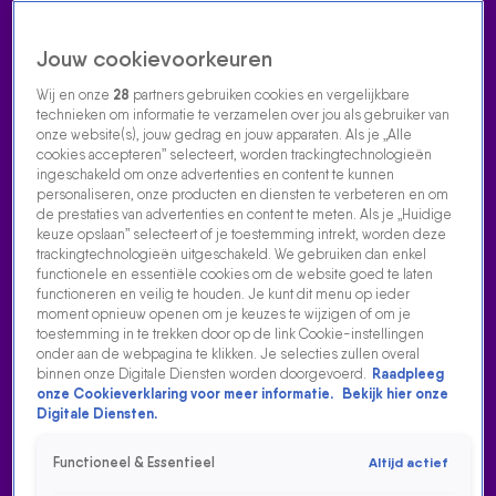
Jouw cookievoorkeuren
Wij en onze
28
partners gebruiken cookies en vergelijkbare
technieken om informatie te verzamelen over jou als gebruiker van
onze website(s), jouw gedrag en jouw apparaten. Als je „Alle
cookies accepteren” selecteert, worden trackingtechnologieën
Home
Acties
Radio luisteren
538 dj's
Shows
Muziek
Evenementen
ingeschakeld om onze advertenties en content te kunnen
VOLG RADIO 538
personaliseren, onze producten en diensten te verbeteren en om
de prestaties van advertenties en content te meten. Als je „Huidige
keuze opslaan” selecteert of je toestemming intrekt, worden deze
trackingtechnologieën uitgeschakeld. We gebruiken dan enkel
Zoeken
functionele en essentiële cookies om de website goed te laten
functioneren en veilig te houden. Je kunt dit menu op ieder
moment opnieuw openen om je keuzes te wijzigen of om je
toestemming in te trekken door op de link Cookie-instellingen
Home
Radio Luisteren
538 Gemist
Acties
Alle zenders
onder aan de webpagina te klikken. Je selecties zullen overal
binnen onze Digitale Diensten worden doorgevoerd.
Raadpleeg
onze Cookieverklaring voor meer informatie.
Bekijk hier onze
Digitale Diensten.
Functioneel & Essentieel
Altijd actief