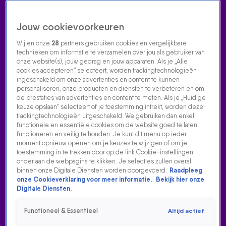
Jouw cookievoorkeuren
Wij en onze
28
partners gebruiken cookies en vergelijkbare
technieken om informatie te verzamelen over jou als gebruiker van
onze website(s), jouw gedrag en jouw apparaten. Als je „Alle
cookies accepteren” selecteert, worden trackingtechnologieën
Home
Acties
Radio luisteren
538 dj's
Shows
Muziek
Evenementen
ingeschakeld om onze advertenties en content te kunnen
VOLG RADIO 538
personaliseren, onze producten en diensten te verbeteren en om
de prestaties van advertenties en content te meten. Als je „Huidige
keuze opslaan” selecteert of je toestemming intrekt, worden deze
trackingtechnologieën uitgeschakeld. We gebruiken dan enkel
Zoeken
functionele en essentiële cookies om de website goed te laten
functioneren en veilig te houden. Je kunt dit menu op ieder
moment opnieuw openen om je keuzes te wijzigen of om je
toestemming in te trekken door op de link Cookie-instellingen
Home
Radio Luisteren
538 Gemist
Acties
Alle zenders
onder aan de webpagina te klikken. Je selecties zullen overal
binnen onze Digitale Diensten worden doorgevoerd.
Raadpleeg
onze Cookieverklaring voor meer informatie.
Bekijk hier onze
Digitale Diensten.
Functioneel & Essentieel
Altijd actief