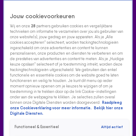
Jouw cookievoorkeuren
Wij en onze
28
partners gebruiken cookies en vergelijkbare
technieken om informatie te verzamelen over jou als gebruiker van
onze website(s), jouw gedrag en jouw apparaten. Als je „Alle
cookies accepteren” selecteert, worden trackingtechnologieën
Home
Acties
Radio luisteren
538 dj's
Shows
Muziek
Evenementen
ingeschakeld om onze advertenties en content te kunnen
VOLG RADIO 538
personaliseren, onze producten en diensten te verbeteren en om
de prestaties van advertenties en content te meten. Als je „Huidige
keuze opslaan” selecteert of je toestemming intrekt, worden deze
trackingtechnologieën uitgeschakeld. We gebruiken dan enkel
Zoeken
functionele en essentiële cookies om de website goed te laten
functioneren en veilig te houden. Je kunt dit menu op ieder
moment opnieuw openen om je keuzes te wijzigen of om je
toestemming in te trekken door op de link Cookie-instellingen
Home
Radio Luisteren
538 Gemist
Acties
Alle zenders
onder aan de webpagina te klikken. Je selecties zullen overal
binnen onze Digitale Diensten worden doorgevoerd.
Raadpleeg
onze Cookieverklaring voor meer informatie.
Bekijk hier onze
Digitale Diensten.
Functioneel & Essentieel
Altijd actief