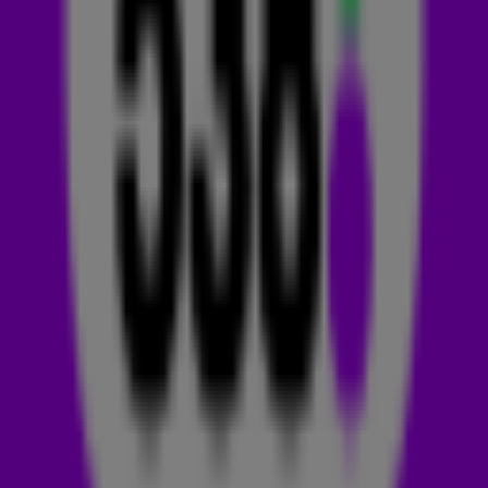
eren ze de liefde en de zomer. 'De tekst spreekt voor zich:
dat iemand je het gevoel van de zomer geeft.
Dak gaat
open en nooit meer regen.
'
NOOIT MEER REGEN
Eind 2018 braken Suzan Stortelder en Freek Rikkerink door bij
het grote publiek met de hit Als Het Avond Is. Inmiddels zijn
we een paar jaar en tientallen hits als Blauwe Dag,
De
Overkant
(met Snelle), Goud, Honderd Keer,
Kwijt
en
Slapeloosheid
verder. En nu vond het duo uit de Achterhoek
het tijd voor nieuwe muziek.
Nooit Meer Regen gaat over het vinden van liefde en samen
op reis gaan. Ze vertellen dat de tekst voor zich spreekt:
'Dat iemand je het gevoel van de zomer geeft'. Daarnaast
geven ze aan niet te kunnen wachten op de zomer en om
deze track live te gaan spelen op alle festivals. (Wij ook niet!
🤩)