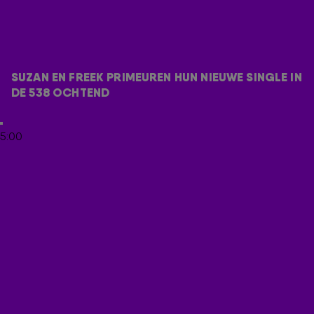
Vers uit de VS met nog een lichte jetlag, schoven Suzan en
Freek vanochtend aan bij Bas en Dylan om Nooit Meer Regen
te primeuren. En ze vertelden over een hele bijzondere
gebeurtenis op een dakterras in New York! 😱 Check het hele
SUZAN EN FREEK PRIMEUREN HUN NIEUWE SINGLE IN 
gesprek hieronder.
DE 538 OCHTEND
5:00
Wil jij hits als deze vaker horen? Luister dan naar Radio
538 of naar één van onze themastations.
LEES OOK
SUZAN & FREEK = GEGARANDEERD GENIETEN!
SUZAN & FREEK REAGEREN OP SAXOFOON-
HELD KARSTEN!