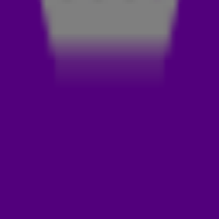
FESTIVALSEIZOEN
Komend festivalseizoen zijn Suzan en Freek dan ook o-ve-ral
te vinden. Van Concert at SEA tot Breda Live en van Wish
Outdoor tot Live On The Beach. En na afgelopen jaar twee
avonden gezongen te hebben met maar liefst 17.000 fans in
de Ziggo Dome, zijn ze volgend jaar terug met vier (!)
concerten.
Na hun vakantie in Amerika in New York net te hebben
afgesloten, laat het duo op Instagram weten niet te kunnen
wachten om weer live te spelen. Maar ze hebben niet alleen
vakantie gevierd in New York; ze hebben hier ook de
videoclip van Nooit Meer Regen opgenomen, die binnenkort
uitkomt. 🇺🇸