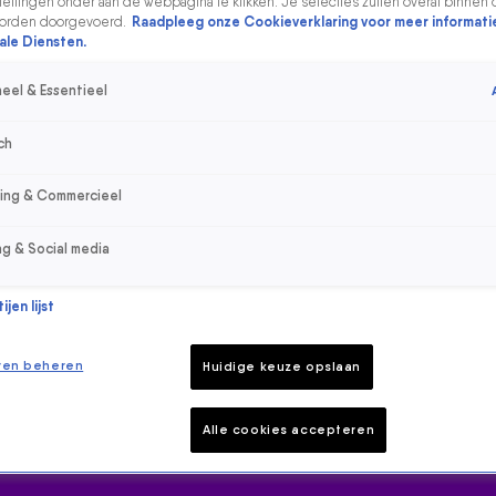
ellingen onder aan de webpagina te klikken. Je selecties zullen overal binnen 
orden doorgevoerd.
Raadpleeg onze Cookieverklaring voor meer informati
ale Diensten.
eel & Essentieel
ch
sing & Commercieel
ng & Social media
jen lijst
ren beheren
Huidige keuze opslaan
Alle cookies accepteren