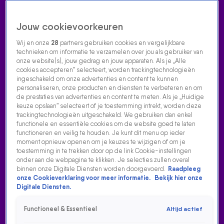
Jouw cookievoorkeuren
Wij en onze
28
partners gebruiken cookies en vergelijkbare
technieken om informatie te verzamelen over jou als gebruiker van
onze website(s), jouw gedrag en jouw apparaten. Als je „Alle
cookies accepteren” selecteert, worden trackingtechnologieën
Home
Acties
Radio luisteren
538 dj's
Shows
Muziek
Evenementen
ingeschakeld om onze advertenties en content te kunnen
VOLG RADIO 538
personaliseren, onze producten en diensten te verbeteren en om
de prestaties van advertenties en content te meten. Als je „Huidige
keuze opslaan” selecteert of je toestemming intrekt, worden deze
trackingtechnologieën uitgeschakeld. We gebruiken dan enkel
Zoeken
functionele en essentiële cookies om de website goed te laten
functioneren en veilig te houden. Je kunt dit menu op ieder
moment opnieuw openen om je keuzes te wijzigen of om je
toestemming in te trekken door op de link Cookie-instellingen
Home
Radio Luisteren
538 Gemist
Acties
Alle zenders
onder aan de webpagina te klikken. Je selecties zullen overal
binnen onze Digitale Diensten worden doorgevoerd.
Raadpleeg
onze Cookieverklaring voor meer informatie.
Bekijk hier onze
Digitale Diensten.
Functioneel & Essentieel
Altijd actief