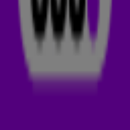
Deze week is-ie voor Tiësto en Alana Springsteen met hun
nieuwste track Hot Honey. 🔥🍯
TIËSTO
Tijs Michiel Verwest, zoals 538-dj
Tiësto
echt heet is, één
van de succesvolste dj's ter wereld. Hij werd na zijn eerste
grote hit Flight 643 door het Britse blad DJ Magazine
uitgeroepen tot de beste dj in de wereld. Door de Rolling
Stone werd hij #DJ1 genoemd en Billboard kwam met de
meest originele titel:
The Godfather of EDM.
Hierna werd het alleen maar beter voor Tiësto. Zo heeft hij
bijvoorbeeld nog mogen draaien tijdens de opening van
de
Olympische Spelen
in 2004 en staat hij elk jaar op
Tomorrowland, ADE, AMF en niet te vergeten: in onze studio
als 538-dj! 👏
ALANA SPRINGSTEEN