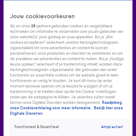
Jouw cookievoorkeuren
Wij en onze
28
partners gebruiken cookies en vergelijkbare
technieken om informatie te verzamelen over jou als gebruiker van
onze website(s), jouw gedrag en jouw apparaten. Als je „Alle
cookies accepteren” selecteert, worden trackingtechnologieën
Home
Acties
Radio luisteren
538 dj's
Shows
Muziek
Evenementen
ingeschakeld om onze advertenties en content te kunnen
VOLG RADIO 538
personaliseren, onze producten en diensten te verbeteren en om
de prestaties van advertenties en content te meten. Als je „Huidige
keuze opslaan” selecteert of je toestemming intrekt, worden deze
trackingtechnologieën uitgeschakeld. We gebruiken dan enkel
Zoeken
functionele en essentiële cookies om de website goed te laten
functioneren en veilig te houden. Je kunt dit menu op ieder
moment opnieuw openen om je keuzes te wijzigen of om je
toestemming in te trekken door op de link Cookie-instellingen
Home
Radio Luisteren
538 Gemist
Acties
Alle zenders
onder aan de webpagina te klikken. Je selecties zullen overal
binnen onze Digitale Diensten worden doorgevoerd.
Raadpleeg
onze Cookieverklaring voor meer informatie.
Bekijk hier onze
Digitale Diensten.
Functioneel & Essentieel
Altijd actief