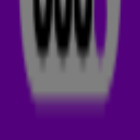
en potentiële
538 TOP 50
-hits op een rij in
Release Alert
.
Deze week staat onder andere de nieuwe track van
MEAU
in
de spotlights: Als Jij Maar Bij Me Bent.
Afgelopen jaar brak de 21-jarige Meau Hewitt in één klap
door bij het grote publiek met
Dat Heb Jij Gedaan
. Een mooi
nummer dat ze binnen een uur schreef en gaat over een
ongezonde relatie waar ze veel pijn van had. Haar nieuwe
single vertelt een compleet ander verhaal. Als Jij Maar Bij Me
Bent is een klein liedje dat MEAU schreef in de
coronaperiode toen we leefden met een avondklok.
Aan
LINDA.
liet ze weten het juist heel fijn te vinden om
samen met haar vriend zoveel thuis te zijn. 'Ik was net gaan
samenwonen en voor mij voelde het toen juist heel fijn dat
we gewoon met zijn tweeën thuis waren en daar genoeg aan
hadden. Ik vind het ook wel fijn dat dit de volgorde is van m'n
nummers. Voor mensen die wel nog in dat gevoel van Dat
Heb Jij Gedaan zitten, is het misschien wel mooi om te zien