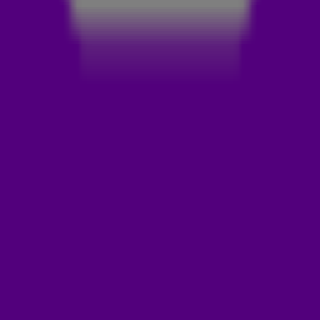
Contigo
Todo rico
Déjalo
Ven conmigo pa' pasarla cabrón
Met jou
Is alles beter
Laat degene met wie je praat
Kom met mij mee om een geweldige tijd te beleven
Que pase lo que pase
Dejemos los disfraces
Es imposible