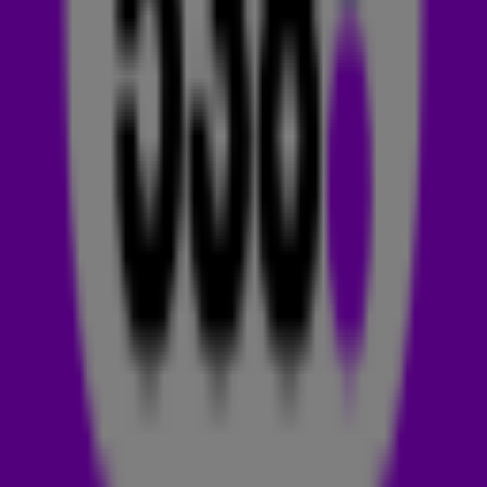
eigenlijk?
Zoals de andere grote hits van Rolf Sanchez is een deel van
de tekst in het Nederlands en een deel in het Spaans.
Gelukkig (voor ons, anders hadden we nog een LOI-cursus
Spaans moeten doen ook 😉) wilde de zanger zelf uitleggen
wat de Spaanse tekst betekent!
Hay fiesta en mi casa
Mujeres en la terraza
Pero a mí sólo me matas
Er is feest gaande in mijn huis
Allemaal vrouwen rondom het terras
Maar er is maar 1 die mijn aandacht vangt