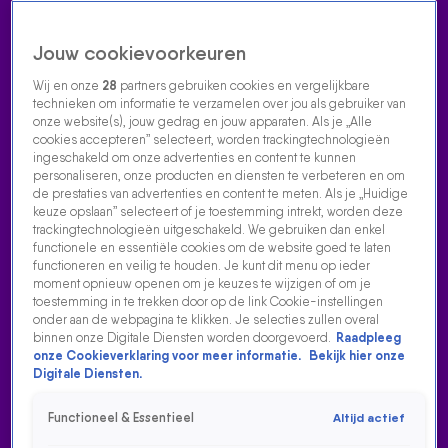
Jouw cookievoorkeuren
Wij en onze
28
partners gebruiken cookies en vergelijkbare
technieken om informatie te verzamelen over jou als gebruiker van
onze website(s), jouw gedrag en jouw apparaten. Als je „Alle
cookies accepteren” selecteert, worden trackingtechnologieën
Home
Acties
Radio luisteren
538 dj's
Shows
Muziek
Evenementen
ingeschakeld om onze advertenties en content te kunnen
VOLG RADIO 538
personaliseren, onze producten en diensten te verbeteren en om
de prestaties van advertenties en content te meten. Als je „Huidige
keuze opslaan” selecteert of je toestemming intrekt, worden deze
trackingtechnologieën uitgeschakeld. We gebruiken dan enkel
Zoeken
functionele en essentiële cookies om de website goed te laten
functioneren en veilig te houden. Je kunt dit menu op ieder
moment opnieuw openen om je keuzes te wijzigen of om je
toestemming in te trekken door op de link Cookie-instellingen
Home
Radio Luisteren
538 Gemist
Acties
Alle zenders
onder aan de webpagina te klikken. Je selecties zullen overal
binnen onze Digitale Diensten worden doorgevoerd.
Raadpleeg
onze Cookieverklaring voor meer informatie.
Bekijk hier onze
Digitale Diensten.
Functioneel & Essentieel
Altijd actief