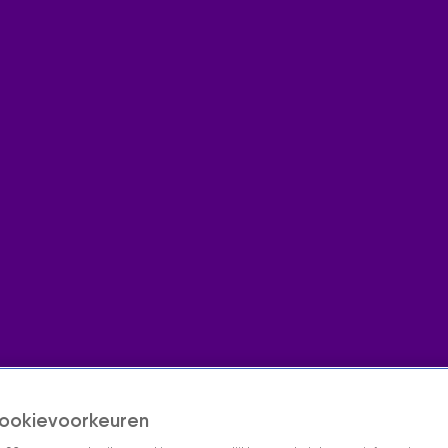
ookievoorkeuren