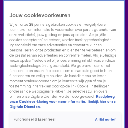
Jouw cookievoorkeuren
Wij en onze
28
partners gebruiken cookies en vergelijkbare
technieken om informatie te verzamelen over jou als gebruiker van
onze website(s), jouw gedrag en jouw apparaten. Als je „Alle
cookies accepteren” selecteert, worden trackingtechnologieën
Home
Acties
Radio luisteren
538 dj's
Shows
Muziek
Evenementen
ingeschakeld om onze advertenties en content te kunnen
VOLG RADIO 538
personaliseren, onze producten en diensten te verbeteren en om
de prestaties van advertenties en content te meten. Als je „Huidige
keuze opslaan” selecteert of je toestemming intrekt, worden deze
trackingtechnologieën uitgeschakeld. We gebruiken dan enkel
Zoeken
functionele en essentiële cookies om de website goed te laten
functioneren en veilig te houden. Je kunt dit menu op ieder
moment opnieuw openen om je keuzes te wijzigen of om je
toestemming in te trekken door op de link Cookie-instellingen
Home
Radio Luisteren
538 Gemist
Acties
Alle zenders
onder aan de webpagina te klikken. Je selecties zullen overal
binnen onze Digitale Diensten worden doorgevoerd.
Raadpleeg
onze Cookieverklaring voor meer informatie.
Bekijk hier onze
Digitale Diensten.
Functioneel & Essentieel
Altijd actief