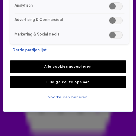
DIT ZIJN DE GENOMINEERDEN VOOR EDISON BEST SONG!
Analytisch
9 mrt 2025, 14:02
3:03
Advertising & Commercieel
WAT ZIT ER IN DE 538-TON?
9 mrt 2025, 14:02
Marketing & Social media
5:44
FERRY KOK, KOK OP EEN FERRY, WINT DE EERSTE HENNIE DE HAAN CU...
Derde partijen lijst
9 mrt 2025, 14:01
16:19
Alle cookies accepteren
GORDON REAGEERT OP AANTIJGINGEN GERARD JOLING
9 mrt 2025, 14:01
16:19
Huidige keuze opslaan
GORDON REAGEERT OP AANTIJGINGEN GERARD JOLING
9 mrt 2025, 14:01
Voorkeuren beheren
7:19
RICO VERHOEVEN KAN EINDELIJK PIZZA ETEN
9 mrt 2025, 14:01
2:58
IC-ARTS HUGO TOUW PLEIT VOOR VERSOEPELINGEN