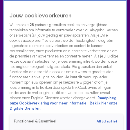
Jouw cookievoorkeuren
Wij en onze
28
partners gebruiken cookies en vergelijkbare
technieken om informatie te verzamelen over jou als gebruiker van
onze website(s), jouw gedrag en jouw apparaten. Als je „Alle
cookies accepteren” selecteert, worden trackingtechnologieën
Home
Acties
Radio luisteren
538 dj's
Shows
Muziek
Evenementen
ingeschakeld om onze advertenties en content te kunnen
VOLG RADIO 538
personaliseren, onze producten en diensten te verbeteren en om
de prestaties van advertenties en content te meten. Als je „Huidige
keuze opslaan” selecteert of je toestemming intrekt, worden deze
trackingtechnologieën uitgeschakeld. We gebruiken dan enkel
Zoeken
functionele en essentiële cookies om de website goed te laten
functioneren en veilig te houden. Je kunt dit menu op ieder
moment opnieuw openen om je keuzes te wijzigen of om je
toestemming in te trekken door op de link Cookie-instellingen
Home
Radio Luisteren
538 Gemist
Acties
Alle zenders
onder aan de webpagina te klikken. Je selecties zullen overal
ALLE 538 NIEUWS VIDEOS
binnen onze Digitale Diensten worden doorgevoerd.
Raadpleeg
10:23
onze Cookieverklaring voor meer informatie.
Bekijk hier onze
Digitale Diensten.
GERARD JOLING OVER GORDON, ZIJN GEUR EN ZIJN GOUDEN PLATEN!
9 mrt 2025, 14:02
Functioneel & Essentieel
Altijd actief
5:21