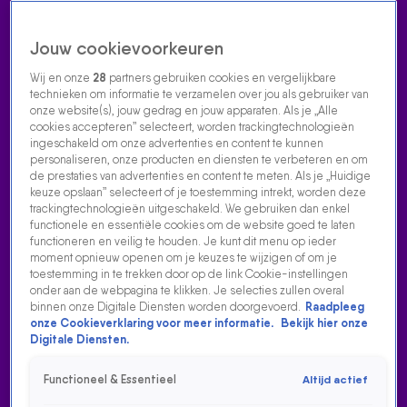
Jouw cookievoorkeuren
Wij en onze
28
partners gebruiken cookies en vergelijkbare
technieken om informatie te verzamelen over jou als gebruiker van
onze website(s), jouw gedrag en jouw apparaten. Als je „Alle
cookies accepteren” selecteert, worden trackingtechnologieën
Home
Acties
Radio luisteren
538 dj's
Shows
Muziek
Evenementen
ingeschakeld om onze advertenties en content te kunnen
VOLG RADIO 538
personaliseren, onze producten en diensten te verbeteren en om
de prestaties van advertenties en content te meten. Als je „Huidige
keuze opslaan” selecteert of je toestemming intrekt, worden deze
trackingtechnologieën uitgeschakeld. We gebruiken dan enkel
Zoeken
functionele en essentiële cookies om de website goed te laten
functioneren en veilig te houden. Je kunt dit menu op ieder
moment opnieuw openen om je keuzes te wijzigen of om je
toestemming in te trekken door op de link Cookie-instellingen
Home
Radio Luisteren
538 Gemist
Acties
Alle zenders
onder aan de webpagina te klikken. Je selecties zullen overal
ALLE 538 NIEUWS VIDEOS
binnen onze Digitale Diensten worden doorgevoerd.
Raadpleeg
4:28
onze Cookieverklaring voor meer informatie.
Bekijk hier onze
Digitale Diensten.
DAVE ROELVINK WINT BOXING INFLUENCERS EN DONEERT PRIJZENGELD AAN
WARCHILD!
Functioneel & Essentieel
Altijd actief
6 okt 2025, 17:51