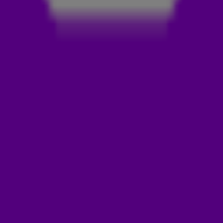
Airen
voor flink wat verbaasde gezichten.
HET LIEP VOLLEDIG UIT DE HAND…
Deze luisteraar betrapte Hansie mét een dame. Vol
verbazing keek ze toe hoe iemand ingreep... met een lava
lamp. Ja, echt. Benieuwd hoe Hansie vervolgens in z'n blote
kont op de vloer eindigde? Bekijk het fragment hierboven en
luister zelf!
LEES OOK
DEZE WOORDEN SPRAKEN JULLIE JARENLANG
VERKEERD UIT 🤯
EEN WEL HEEL PIJNLIJK BEZOEKJE AAN DE
HUISARTS 😬
EEN POTJE KNUFFELEN IN HET REUZENRAD