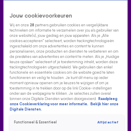
Jouw cookievoorkeuren
Wij en onze
28
partners gebruiken cookies en vergelijkbare
technieken om informatie te verzamelen over jou als gebruiker van
onze website(s), jouw gedrag en jouw apparaten. Als je „Alle
cookies accepteren” selecteert, worden trackingtechnologieën
Home
Acties
Radio luisteren
538 dj's
Shows
Muziek
Evenementen
ingeschakeld om onze advertenties en content te kunnen
VOLG RADIO 538
personaliseren, onze producten en diensten te verbeteren en om
de prestaties van advertenties en content te meten. Als je „Huidige
keuze opslaan” selecteert of je toestemming intrekt, worden deze
trackingtechnologieën uitgeschakeld. We gebruiken dan enkel
Zoeken
functionele en essentiële cookies om de website goed te laten
functioneren en veilig te houden. Je kunt dit menu op ieder
moment opnieuw openen om je keuzes te wijzigen of om je
toestemming in te trekken door op de link Cookie-instellingen
Home
Radio Luisteren
538 Gemist
Acties
Alle zenders
onder aan de webpagina te klikken. Je selecties zullen overal
binnen onze Digitale Diensten worden doorgevoerd.
Raadpleeg
onze Cookieverklaring voor meer informatie.
Bekijk hier onze
Digitale Diensten.
Functioneel & Essentieel
Altijd actief