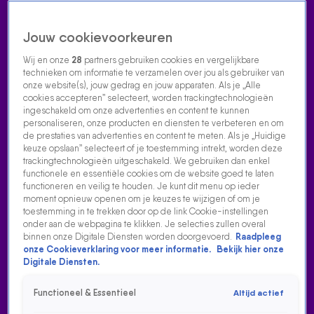
Jouw cookievoorkeuren
Wij en onze
28
partners gebruiken cookies en vergelijkbare
technieken om informatie te verzamelen over jou als gebruiker van
onze website(s), jouw gedrag en jouw apparaten. Als je „Alle
cookies accepteren” selecteert, worden trackingtechnologieën
Home
Acties
Radio luisteren
538 dj's
Shows
Muziek
Evenementen
ingeschakeld om onze advertenties en content te kunnen
VOLG RADIO 538
personaliseren, onze producten en diensten te verbeteren en om
de prestaties van advertenties en content te meten. Als je „Huidige
keuze opslaan” selecteert of je toestemming intrekt, worden deze
trackingtechnologieën uitgeschakeld. We gebruiken dan enkel
Zoeken
functionele en essentiële cookies om de website goed te laten
functioneren en veilig te houden. Je kunt dit menu op ieder
moment opnieuw openen om je keuzes te wijzigen of om je
toestemming in te trekken door op de link Cookie-instellingen
Home
Radio Luisteren
538 Gemist
Acties
Alle zenders
onder aan de webpagina te klikken. Je selecties zullen overal
binnen onze Digitale Diensten worden doorgevoerd.
Raadpleeg
onze Cookieverklaring voor meer informatie.
Bekijk hier onze
Digitale Diensten.
Functioneel & Essentieel
Altijd actief