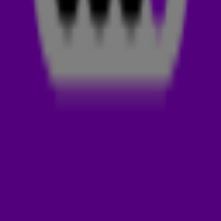
uitzending maakt? Daarvoor belde Hanneke Groenteman
in met het gouden advies: 'Radio maken? Gewoon doen!'
En dat deed hij, een tikkeltje chaotisch, maar met een
flinke dosis energie. Benieuwd naar het fragment? Bekijk
het hier!
LUCKY TV
Drie jaar geleden stopte Sander met zijn hilarische filmpjes
van Lucky TV. Ruim twintig jaar had de Hagenaar miljoenen
mensen vermaakt met zijn video’s, die eerst jarenlang De
Wereld Draait Door en later twee jaar de talkshow van RTL
(Jinek, Beau, Humberto) afsloten. In 2016 genoot Van de
Pavert internationaal succes toen hij presidentskandidaten
Hillary Clinton en Donald Trump in de aanloop naar de
verkiezingen zogenaamd een liefdevol duet liet zingen. De
video werd tientallen miljoenen keren bekeken.
LUCKY RADIO