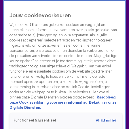
Jouw cookievoorkeuren
Wij en onze
28
partners gebruiken cookies en vergelijkbare
technieken om informatie te verzamelen over jou als gebruiker van
onze website(s), jouw gedrag en jouw apparaten. Als je „Alle
cookies accepteren” selecteert, worden trackingtechnologieën
Home
Acties
Radio luisteren
538 dj's
Shows
Muziek
Evenementen
ingeschakeld om onze advertenties en content te kunnen
VOLG RADIO 538
personaliseren, onze producten en diensten te verbeteren en om
de prestaties van advertenties en content te meten. Als je „Huidige
keuze opslaan” selecteert of je toestemming intrekt, worden deze
trackingtechnologieën uitgeschakeld. We gebruiken dan enkel
Zoeken
functionele en essentiële cookies om de website goed te laten
functioneren en veilig te houden. Je kunt dit menu op ieder
moment opnieuw openen om je keuzes te wijzigen of om je
toestemming in te trekken door op de link Cookie-instellingen
Home
Radio Luisteren
538 Gemist
Acties
Alle zenders
onder aan de webpagina te klikken. Je selecties zullen overal
binnen onze Digitale Diensten worden doorgevoerd.
Raadpleeg
onze Cookieverklaring voor meer informatie.
Bekijk hier onze
Digitale Diensten.
Functioneel & Essentieel
Altijd actief