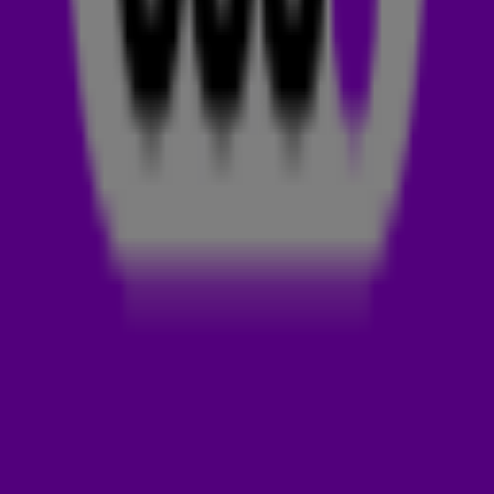
Het is een feestelijke dag voor vriend en presentator
Henny Huisman
. Vandaag is het precies 40 jaar geleden
dat de allereerste Soundmixshow op televisie werd
uitgezonden. Het format werd een groot succes en werd
verkocht aan verschillende landen, waar de
Soundmixshow tot op de dag van vandaag nog altijd
wordt uitgezonden. 'Ik zat op Bonaire naar een vreemde
zender te kijken en dacht: wat een leuk programma. Pas
tien minuten later realiseerde ik me: verrek, dit is de
Soundmixshow!' 😂
Veel grote namen zetten hun eerste stappen in de
schijnwerpers in Henny’s show: Gerard Joling, Edsilia
Rombley, Tino Martin, Tooske Ragas, Marco Borsato en ga zo
maar door.
VERJAARDAG