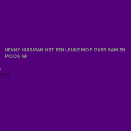
Henny viert mijlpaal op mijlpaal, maar houdt het liever
bescheiden. 'Ik word 75… niet dat je op mijn verjaardag
hoeft te komen, hoor.' Waarop 538-dj Tim Klijn meteen
reageert: 'Als je ons uitnodigt dan komen we graag.' Henny
lacht: 'Ja, maar… dat hoor je dan nog.' Check het gesprek
hierboven!
Henny Huisman is altijd blij dat hij in
De 538 Ochtendshow
met
HENNY HUISMAN MET EEN LEUKE MOP OVER SAM EN 
een mop onder de knop zit. Bekijk er hieronder één terug.
MOOS 😂
Bron foto: ANP
0:56
Door
Redactie Radio 538
LEES OOK
TATJANA OVER NIEUWE FLODDER-SERIE: 'KEES
HEEFT HET NATUURLIJK WEER MET IEDEREEN
GEDAAN'
HENNY HUISMAN LAAT EEN MOP ACHTER IN DE