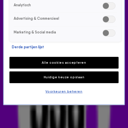
Analytisch
Advertising & Commercieel
Marketing & Social media
HENNY HUISMAN OVER
Derde partijen lijst
SUCCESFORMAT
Alle cookies accepteren
SOUNDMIXSHOW: 'IK HEB ER
Huidige keuze opslaan
GOED GELD MEE VERDIEND'
Voorkeuren beheren
17 nov 2025, 09:15