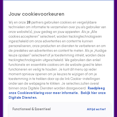
Jouw cookievoorkeuren
Wij en onze
28
partners gebruiken cookies en vergelijkbare
technieken om informatie te verzamelen over jou als gebruiker van
onze website(s), jouw gedrag en jouw apparaten. Als je „Alle
cookies accepteren” selecteert, worden trackingtechnologieën
Home
Acties
Radio luisteren
538 dj's
Shows
Muziek
Evenementen
ingeschakeld om onze advertenties en content te kunnen
VOLG RADIO 538
personaliseren, onze producten en diensten te verbeteren en om
de prestaties van advertenties en content te meten. Als je „Huidige
keuze opslaan” selecteert of je toestemming intrekt, worden deze
trackingtechnologieën uitgeschakeld. We gebruiken dan enkel
Zoeken
functionele en essentiële cookies om de website goed te laten
functioneren en veilig te houden. Je kunt dit menu op ieder
moment opnieuw openen om je keuzes te wijzigen of om je
toestemming in te trekken door op de link Cookie-instellingen
Home
Radio Luisteren
538 Gemist
Acties
Alle zenders
onder aan de webpagina te klikken. Je selecties zullen overal
binnen onze Digitale Diensten worden doorgevoerd.
Raadpleeg
onze Cookieverklaring voor meer informatie.
Bekijk hier onze
Digitale Diensten.
Functioneel & Essentieel
Altijd actief