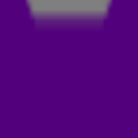
over het vertrek van John Heitinga.
ALLES OP ZIJN KOP BIJ AJAX
Technisch directeur Alex Kroes stelt zijn positie ter
beschikking als gevolg van het vertrek van Heitinga, dus alles
staat op z’n kop. En nu gonst het van de geruchten: er zou al
een koffiedate zijn geweest met voetbaltrainer, Erik ten Hag.
☕😲 De grote vraag is: Wie gaat het Ajax-gevoel en de
passie terugbrengen? Luister het hele fragment in de video
hierboven voor Noa's analyse!
LEES OOK
MICKY VAN DE VEN VERTELT ALLES OVER ZIJN
HISTORISCHE CHAMPIONS LEAGUE-GOAL! 😍⚽
SCHOONMAAKSTER VAN HET JAAR MOCHT NAAR
DE UITBLINKERSLUNCH IN HET KONINGSHUIS! 🤩
👑