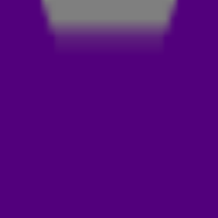
gaan. Check de video hierboven!
A
NDREW MAG ZICH GEEN PRINS NOEMEN
Buckingham Palace heeft bekendgemaakt dat de Britse prins
Andrew al zijn titels moet inleveren en zich niet langer prins
mag noemen. Rob Scheepers: 'Hij gaat nu voortaan door het
leven als TAFKAP, oftewel The Andrew Formally Known As
Prince.' 😂 Beluister alle oneliners nog eens in de video
hierboven.
Door
Redactie Radio 538
LEES OOK
ROB SCHEEPERS IS WEER IJZERSTERK IN DE
WEEK IN ONELINERS
ROB SCHEEPERS OVER ZOEKGERAAKTE
PASPOORT DEPAY: 'WEGHORST WORDT