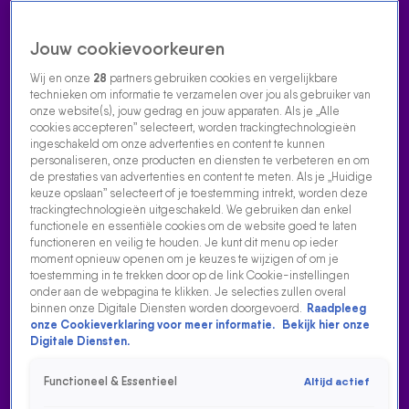
Jouw cookievoorkeuren
Wij en onze
28
partners gebruiken cookies en vergelijkbare
technieken om informatie te verzamelen over jou als gebruiker van
onze website(s), jouw gedrag en jouw apparaten. Als je „Alle
cookies accepteren” selecteert, worden trackingtechnologieën
Home
Acties
Radio luisteren
538 dj's
Shows
Muziek
Evenementen
ingeschakeld om onze advertenties en content te kunnen
VOLG RADIO 538
personaliseren, onze producten en diensten te verbeteren en om
de prestaties van advertenties en content te meten. Als je „Huidige
keuze opslaan” selecteert of je toestemming intrekt, worden deze
trackingtechnologieën uitgeschakeld. We gebruiken dan enkel
Zoeken
functionele en essentiële cookies om de website goed te laten
functioneren en veilig te houden. Je kunt dit menu op ieder
moment opnieuw openen om je keuzes te wijzigen of om je
toestemming in te trekken door op de link Cookie-instellingen
Home
Radio Luisteren
538 Gemist
Acties
Alle zenders
onder aan de webpagina te klikken. Je selecties zullen overal
binnen onze Digitale Diensten worden doorgevoerd.
Raadpleeg
onze Cookieverklaring voor meer informatie.
Bekijk hier onze
Digitale Diensten.
Functioneel & Essentieel
Altijd actief