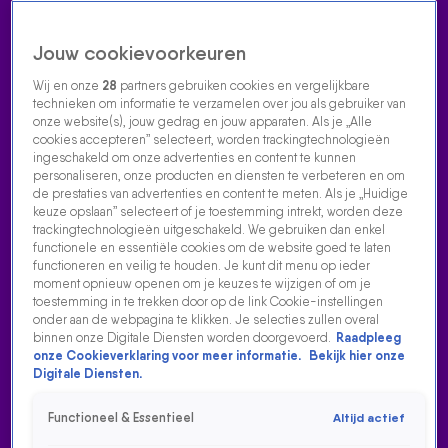
Jouw cookievoorkeuren
Wij en onze
28
partners gebruiken cookies en vergelijkbare
technieken om informatie te verzamelen over jou als gebruiker van
onze website(s), jouw gedrag en jouw apparaten. Als je „Alle
cookies accepteren” selecteert, worden trackingtechnologieën
Home
Acties
Radio luisteren
538 dj's
Shows
Muziek
Evenementen
ingeschakeld om onze advertenties en content te kunnen
VOLG RADIO 538
personaliseren, onze producten en diensten te verbeteren en om
de prestaties van advertenties en content te meten. Als je „Huidige
keuze opslaan” selecteert of je toestemming intrekt, worden deze
trackingtechnologieën uitgeschakeld. We gebruiken dan enkel
Zoeken
functionele en essentiële cookies om de website goed te laten
functioneren en veilig te houden. Je kunt dit menu op ieder
moment opnieuw openen om je keuzes te wijzigen of om je
toestemming in te trekken door op de link Cookie-instellingen
Home
Radio Luisteren
538 Gemist
Acties
Alle zenders
onder aan de webpagina te klikken. Je selecties zullen overal
binnen onze Digitale Diensten worden doorgevoerd.
Raadpleeg
onze Cookieverklaring voor meer informatie.
Bekijk hier onze
Digitale Diensten.
Functioneel & Essentieel
Altijd actief