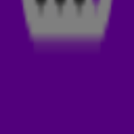
dat helemaal goed. "Het is een hechte groep", vertelt de
bondscoach. Na wedstrijden staat er dan ook
traditiegetrouw een familiedag op het programma, een
moment waar spelers en hun naasten naar
uitkijken.Natuurlijk werd er ook teruggekeken op de
wedstrijd tegen Zweden.
WAAROM WAS MALEN ZO BEDROEFD?
Daarbij kwam een opvallend moment ter sprake: Donyell
Malen zat zichtbaar aangeslagen op de tribune. Frank en Airen
wilden weten wat er precies gebeurd was. Ook de recente
uitspraken van Frenkie de Jong kwamen voorbij. De
middenvelder zorgde voor flink wat gesprekstof en Koeman
deelde zijn visie op de discussie die daarna ontstond. En
hoewel de bondscoach zich meestal niet snel laat verleiden
tot favorieten, blijkt er toch iemand te zijn die altijd voor een
klein twinkeltje in zijn ogen zorgt. Over welke speler dat
gaat? Dat hoor je in het fragment hierboven!