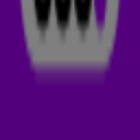
even vrolijk als altijd de telefoon op. De 538 Ochtendshow
belt hem op dag 99 van zijn hardlooptocht naar Sparta. Dat
betekent dat hij ongeveer 90 hele marathons in de benen
heeft, ruim 3700 kilometer heeft gerend en ruim 4 miljoen
stappen heeft gezet.
3700 KILOMETER
Het was, los van de gigantische afstand, geen doorsnee
hardlooproute. ‘Ik ben over de Olympus gekomen, dat was
echt klimmen en klauteren.’ Maar hij kwam ook een paar
bijzondere supporters tegen langs de route. ‘Ik ben ieder
dier wat er in Europa bestaat, tegengekomen. Gelukkig gee
beer, maar ik heb ‘m wel geroken. Dat was bovenop een
berg, zonder bereik. Heel bizar.’
EN NU?
‘En nu is het klaar. En dan?’ Vraagt Tim aan de hardloper.
Jeroen moet lachen: ‘Ik heb geen idee, ik zit zó in mijn focus.