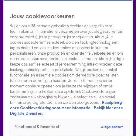
Jouw cookievoorkeuren
Wij en onze
28
partners gebruiken cookies en vergelijkbare
technieken om informatie te verzamelen over jou als gebruiker van
onze website(s), jouw gedrag en jouw apparaten. Als je „Alle
cookies accepteren” selecteert, worden trackingtechnologieën
Home
Acties
Radio luisteren
538 dj's
Shows
Muziek
Evenementen
ingeschakeld om onze advertenties en content te kunnen
VOLG RADIO 538
personaliseren, onze producten en diensten te verbeteren en om
de prestaties van advertenties en content te meten. Als je „Huidige
keuze opslaan” selecteert of je toestemming intrekt, worden deze
trackingtechnologieën uitgeschakeld. We gebruiken dan enkel
Zoeken
functionele en essentiële cookies om de website goed te laten
functioneren en veilig te houden. Je kunt dit menu op ieder
moment opnieuw openen om je keuzes te wijzigen of om je
toestemming in te trekken door op de link Cookie-instellingen
Home
Radio Luisteren
538 Gemist
Acties
Alle zenders
onder aan de webpagina te klikken. Je selecties zullen overal
binnen onze Digitale Diensten worden doorgevoerd.
Raadpleeg
onze Cookieverklaring voor meer informatie.
Bekijk hier onze
Digitale Diensten.
Functioneel & Essentieel
Altijd actief