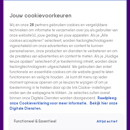
Jouw cookievoorkeuren
Wij en onze
28
partners gebruiken cookies en vergelijkbare
technieken om informatie te verzamelen over jou als gebruiker van
onze website(s), jouw gedrag en jouw apparaten. Als je „Alle
cookies accepteren” selecteert, worden trackingtechnologieën
Home
Acties
Radio luisteren
538 dj's
Shows
Muziek
Evenementen
ingeschakeld om onze advertenties en content te kunnen
VOLG RADIO 538
personaliseren, onze producten en diensten te verbeteren en om
de prestaties van advertenties en content te meten. Als je „Huidige
keuze opslaan” selecteert of je toestemming intrekt, worden deze
trackingtechnologieën uitgeschakeld. We gebruiken dan enkel
Zoeken
functionele en essentiële cookies om de website goed te laten
functioneren en veilig te houden. Je kunt dit menu op ieder
moment opnieuw openen om je keuzes te wijzigen of om je
toestemming in te trekken door op de link Cookie-instellingen
Home
Radio Luisteren
538 Gemist
Acties
Alle zenders
onder aan de webpagina te klikken. Je selecties zullen overal
binnen onze Digitale Diensten worden doorgevoerd.
Raadpleeg
onze Cookieverklaring voor meer informatie.
Bekijk hier onze
Digitale Diensten.
Functioneel & Essentieel
Altijd actief