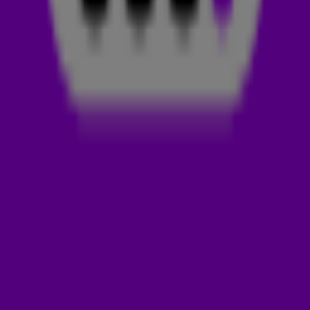
Nederland op Zweden. Maar wat verwachten ze van de
volgende wedstrijd: Tunesië - Nederland? In
De 538
Ochtendshow
liet Bas zijn ezels opnieuw een
voorspelling doen. Benieuwd? Check de video
hierboven!
WACHTTIJDEN
Op de boerderij van Bas Nijhuis is het tegenwoordig
achteraan aansluiten. Sinds zijn ezels keer op keer de juiste
voorspellingen doen, willen steeds meer mensen ook een
kijkje in hun eigen toekomst. Het is zo druk dat Bas
wachttijdborden op zijn erf heeft neergezet. 😂
BRIAN BROBBEY
De ezels blijken dit WK een favoriete speler te hebben: Brian
Brobbey. Op de deur van hun stal prijkt dan ook trots de
tekst: 'In Brobbey we trust.' 🧡 Als het aan hen ligt, schiet