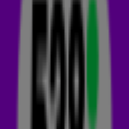
te zien zijn in de videoclip van Say My Name, helemaal niet op
de single te horen zijn? Hoe dat zit leggen we je uit! 👇
SAY MY NAME
De single Say My Name was het meest succesvolle nummer
van het album The Writing's On The Wall. De track gaat over
een vrouw die haar partner verdenkt van vreemdgaan. Ze
hoopt dat het niet het geval is en dat hij haar vertelt dat hij
van haar houdt.
Het werd de tweede nummer één-hit voor Destiny's Child in
de Verenigde Staten, na het succes van Bills Bills Bills. 💸
Later scoorden ze nog meer dikke hits met onder andere
Survivor en Bootylicious.
Say My Name eindigde in veel landen in de top tien, zo ook in
Nederland! Daarnaast won het nummer nog twee Grammy
Awards voor
Best R&B Performance by a Duo or Group with
Vocals
en
Best R&B Song
. 🏆