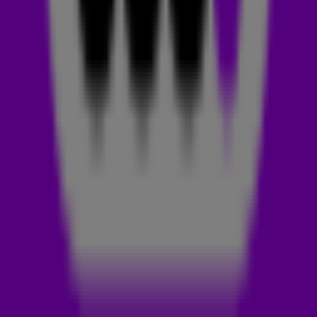
stopten en werden vervangen door Michelle Williams en
Farrah Franklin.
Deze verandering gebeurde net voor het filmen van de
videoclip van Say My Name. De vocals van LaTavia en LuToya
zijn nog steeds te horen op de track, maar ze zijn dus niet te
zien in de videoclip! Michelle en Farrah leerden in korte tijd de
choreografie van het nummer en namen de plek in van de
andere twee meiden. Niet veel later besloot Farrah óók de
groep te verlaten (hou je het nog bij?) en ging de groep als
trio verder. De zangeres kreeg ruzie met het management,
nadat ze niet was komen opdagen omdat ze ziek was.
THE END
Na een wereldtournee besloot Destiny's Child in 2001 het
iets rustiger aan te doen. Beyoncé bracht een paar
soloplaten uit en vanaf dat moment ging het bergafwaarts
met de groep. Tijdens hun laatste tour in 2005 maakte de
groep bekend uit elkaar te gaan. Geen sprake van ruzie,