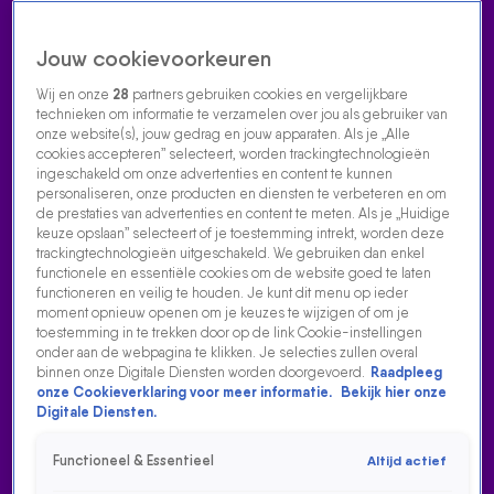
Jouw cookievoorkeuren
Wij en onze
28
partners gebruiken cookies en vergelijkbare
technieken om informatie te verzamelen over jou als gebruiker van
onze website(s), jouw gedrag en jouw apparaten. Als je „Alle
cookies accepteren” selecteert, worden trackingtechnologieën
Home
Acties
Radio luisteren
538 dj's
Shows
Muziek
Evenementen
ingeschakeld om onze advertenties en content te kunnen
VOLG RADIO 538
personaliseren, onze producten en diensten te verbeteren en om
de prestaties van advertenties en content te meten. Als je „Huidige
keuze opslaan” selecteert of je toestemming intrekt, worden deze
trackingtechnologieën uitgeschakeld. We gebruiken dan enkel
Zoeken
functionele en essentiële cookies om de website goed te laten
functioneren en veilig te houden. Je kunt dit menu op ieder
moment opnieuw openen om je keuzes te wijzigen of om je
toestemming in te trekken door op de link Cookie-instellingen
Home
Radio Luisteren
538 Gemist
Acties
Alle zenders
onder aan de webpagina te klikken. Je selecties zullen overal
binnen onze Digitale Diensten worden doorgevoerd.
Raadpleeg
onze Cookieverklaring voor meer informatie.
Bekijk hier onze
Digitale Diensten.
Functioneel & Essentieel
Altijd actief