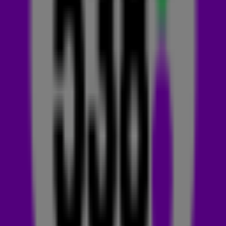
BEYONCÉ VOND HET NIKS
Maar wist jij dat de track er bijna niet was geweest? 😳
Beyoncé
vond het nummer in eerste instantie helemaal niks!
De eerste versie was te druk en klonk volgens de zangeres
als een jungle en dus werd-ie afgeschoten. Later is er
opnieuw gewerkt aan de track en overtuigde Mathew
Knowles, manager van Destiny's Child én vader van Beyoncé,
zijn dochter om nog een keer naar het nummer te luisteren.
En ja, de rest is geschiedenis!
WHOSE NAME? LATAVIA, LETOYA OF TOCH
MICHELLE EN FARRAH?
Toen de track werd opgenomen bestond de groep nog uit
Beyoncé Knowles, Kelly Rowland, LaTavia Roberson en
LeToya Luckett. Uiteindelijk ontstond er in 2000 een ruzie
binnen de groep, omdat LaTavia en LeToya vonden dat
Beyoncé door haar vader werd voorgetrokken.
Juicy...🧃
Ze