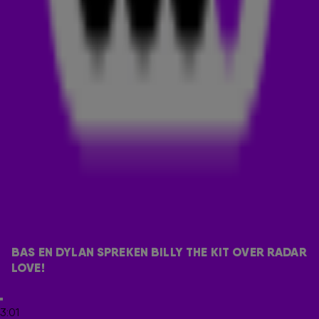
het nummer al gemaakt in
Maak 't of Kraak 't
, maar nu pakken
Billy The Kit en Barry Hay ook nog de Dance Smash met hun
nieuwe versie van Radar Love!
RADAR LOVE
Met goedkeuring van de band heeft
Billy The Kit
het bekende
nummer
Radar Love
van Golden Earring in een nieuw jasje
gestoken. De Haagse rockband Golden Earring was actief
tussen 1961 en 2021. Billy heeft het rocknummer samen met
frontman Barry Hay getransformeerd tot een dancetrack.
Joost Seilberger, de echte naam van Billy The Kit, staat
bekend om zijn ROCK&RAVE-concept. Hierin maakt hij
maandelijks een mash-up van rock en dance.
Bas en Dylan spraken Billy The Kit over hoe hij op het idee
BAS EN DYLAN SPREKEN BILLY THE KIT OVER RADAR 
kwam voor de track. Kijk het hele fragment hieronder!
LOVE!
DOWNLOAD DE 538-APP
3:01