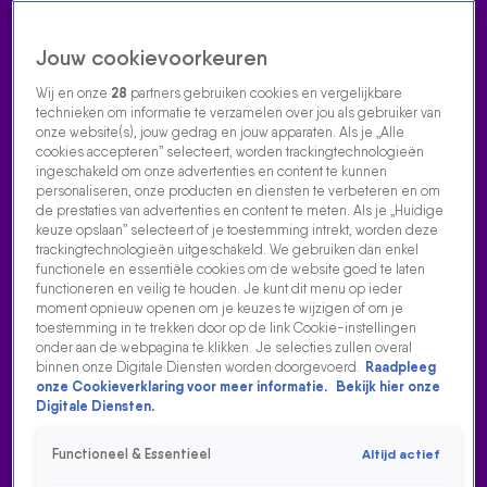
Jouw cookievoorkeuren
Wij en onze
28
partners gebruiken cookies en vergelijkbare
technieken om informatie te verzamelen over jou als gebruiker van
onze website(s), jouw gedrag en jouw apparaten. Als je „Alle
cookies accepteren” selecteert, worden trackingtechnologieën
Home
Acties
Radio luisteren
538 dj's
Shows
Muziek
Evenementen
ingeschakeld om onze advertenties en content te kunnen
VOLG RADIO 538
personaliseren, onze producten en diensten te verbeteren en om
de prestaties van advertenties en content te meten. Als je „Huidige
keuze opslaan” selecteert of je toestemming intrekt, worden deze
trackingtechnologieën uitgeschakeld. We gebruiken dan enkel
Zoeken
functionele en essentiële cookies om de website goed te laten
functioneren en veilig te houden. Je kunt dit menu op ieder
moment opnieuw openen om je keuzes te wijzigen of om je
toestemming in te trekken door op de link Cookie-instellingen
Home
Radio Luisteren
538 Gemist
Acties
Alle zenders
onder aan de webpagina te klikken. Je selecties zullen overal
binnen onze Digitale Diensten worden doorgevoerd.
Raadpleeg
onze Cookieverklaring voor meer informatie.
Bekijk hier onze
Digitale Diensten.
Functioneel & Essentieel
Altijd actief